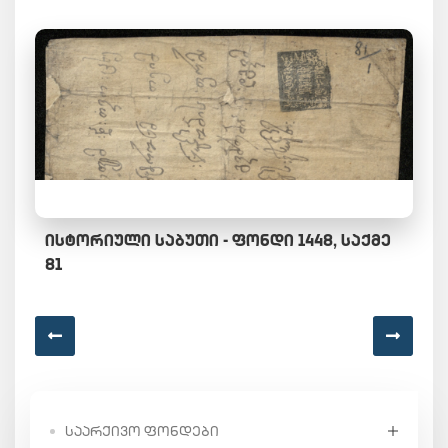
ᲘᲡᲢᲝᲠᲘᲣᲚᲘ ᲡᲐᲑᲣᲗᲘ - ᲤᲝᲜᲓᲘ 1448, ᲡᲐᲥᲛᲔ
81
ᲡᲐᲐᲠᲥᲘᲕᲝ ᲤᲝᲜᲓᲔᲑᲘ