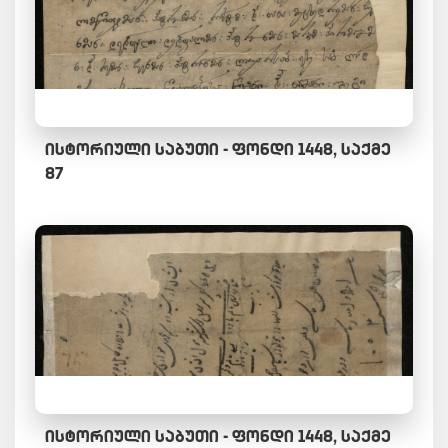
ᲘᲡᲢᲝᲠᲘᲣᲚᲘ ᲡᲐᲑᲣᲗᲘ - ᲤᲝᲜᲓᲘ 1448, ᲡᲐᲥᲛᲔ
87
ᲘᲡᲢᲝᲠᲘᲣᲚᲘ ᲡᲐᲑᲣᲗᲘ - ᲤᲝᲜᲓᲘ 1448, ᲡᲐᲥᲛᲔ