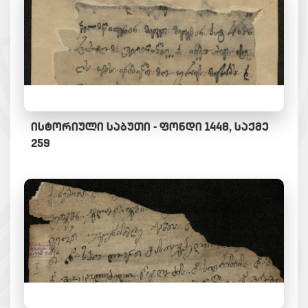
ᲘᲡᲢᲝᲠᲘᲣᲚᲘ ᲡᲐᲑᲣᲗᲘ - ᲤᲝᲜᲓᲘ 1448, ᲡᲐᲥᲛᲔ
259