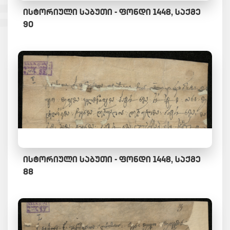
ᲘᲡᲢᲝᲠᲘᲣᲚᲘ ᲡᲐᲑᲣᲗᲘ - ᲤᲝᲜᲓᲘ 1448, ᲡᲐᲥᲛᲔ
90
ᲘᲡᲢᲝᲠᲘᲣᲚᲘ ᲡᲐᲑᲣᲗᲘ - ᲤᲝᲜᲓᲘ 1448, ᲡᲐᲥᲛᲔ
88