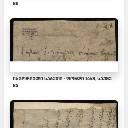
86
ᲘᲡᲢᲝᲠᲘᲣᲚᲘ ᲡᲐᲑᲣᲗᲘ - ᲤᲝᲜᲓᲘ 1448, ᲡᲐᲥᲛᲔ
85