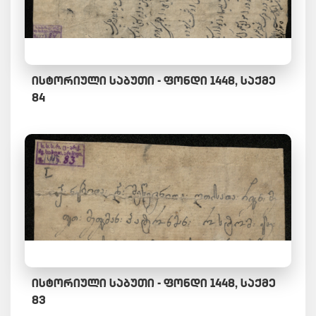
ᲘᲡᲢᲝᲠᲘᲣᲚᲘ ᲡᲐᲑᲣᲗᲘ - ᲤᲝᲜᲓᲘ 1448, ᲡᲐᲥᲛᲔ
84
ᲘᲡᲢᲝᲠᲘᲣᲚᲘ ᲡᲐᲑᲣᲗᲘ - ᲤᲝᲜᲓᲘ 1448, ᲡᲐᲥᲛᲔ
83