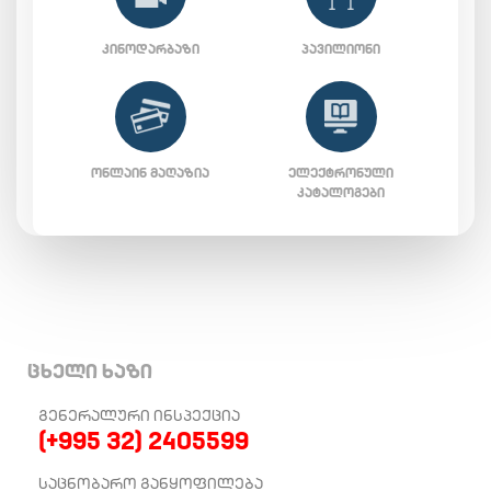
ᲙᲘᲜᲝᲓᲐᲠᲑᲐᲖᲘ
ᲞᲐᲕᲘᲚᲘᲝᲜᲘ
ᲝᲜᲚᲐᲘᲜ ᲛᲐᲦᲐᲖᲘᲐ
ᲔᲚᲔᲥᲢᲠᲝᲜᲣᲚᲘ
ᲙᲐᲢᲐᲚᲝᲒᲔᲑᲘ
ცხელი ხაზი
ᲒᲔᲜᲔᲠᲐᲚᲣᲠᲘ ᲘᲜᲡᲞᲔᲥᲪᲘᲐ
(+995 32) 2405599
ᲡᲐᲪᲜᲝᲑᲐᲠᲝ ᲒᲐᲜᲧᲝᲤᲘᲚᲔᲑᲐ