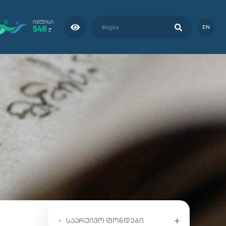
ᲘᲕᲚᲘᲡᲘ
548
EN
₾
ᲡᲐᲐᲠᲥᲘᲕᲝ ᲤᲝᲜᲓᲔᲑᲘ