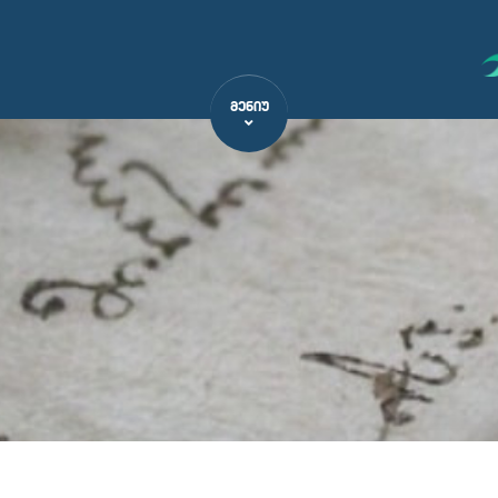
ᲛᲔᲜᲘᲣ