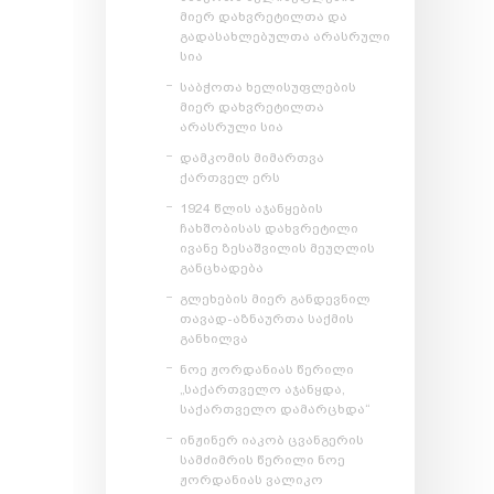
მიერ დახვრეტილთა და
გადასახლებულთა არასრული
სია
საბჭოთა ხელისუფლების
მიერ დახვრეტილთა
არასრული სია
დამკომის მიმართვა
ქართველ ერს
1924 წლის აჯანყების
ჩახშობისას დახვრეტილი
ივანე ზესაშვილის მეუღლის
განცხადება
გლეხების მიერ განდევნილ
თავად-აზნაურთა საქმის
განხილვა
ნოე ჟორდანიას წერილი
„საქართველო აჯანყდა,
საქართველო დამარცხდა“
ინჟინერ იაკობ ცვანგერის
სამძიმრის წერილი ნოე
ჟორდანიას ვალიკო