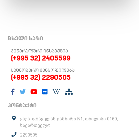
ცხელი ხაზი
ᲒᲔᲜᲔᲠᲐᲚᲣᲠᲘ ᲘᲜᲡᲞᲔᲥᲪᲘᲐ
(+995 32) 2405599
ᲡᲐᲪᲜᲝᲑᲐᲠᲝ ᲒᲐᲜᲧᲝᲤᲘᲚᲔᲑᲐ
(+995 32) 2290505
კონტაქტი
ვაჟა-ფშაველას გამზირი N1, თბილისი 0160,
საქართველო
2290505