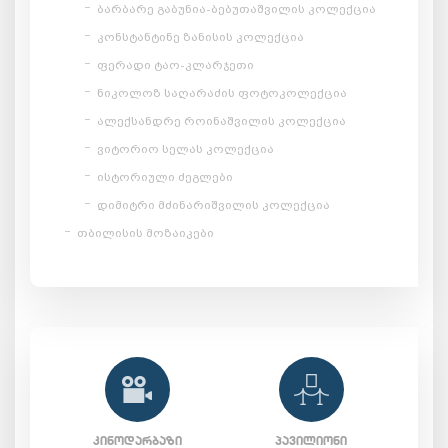
ბარბარე გაბუნია-ბებუთაშვილის კოლექცია
კონსტანტინე ზანისის კოლექცია
ფერადი ტაო-კლარჯეთი
ნიკოლოზ საღარაძის ფოტოკოლექცია
ალექსანდრე როინაშვილის კოლექცია
ვიტორიო სელას კოლექცია
ისტორიული ძეგლები
დიმიტრი მძინარიშვილის კოლექცია
თბილისის მოზაიკები
ᲙᲘᲜᲝᲓᲐᲠᲑᲐᲖᲘ
ᲞᲐᲕᲘᲚᲘᲝᲜᲘ