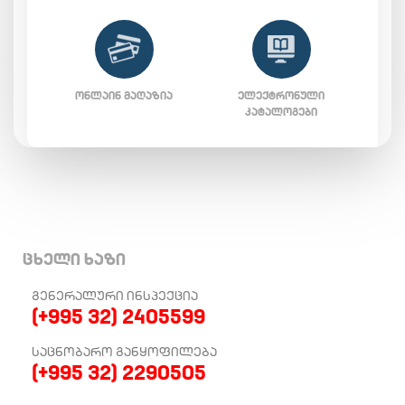
ᲝᲜᲚᲐᲘᲜ ᲛᲐᲦᲐᲖᲘᲐ
ᲔᲚᲔᲥᲢᲠᲝᲜᲣᲚᲘ
ᲙᲐᲢᲐᲚᲝᲒᲔᲑᲘ
ცხელი ხაზი
ᲒᲔᲜᲔᲠᲐᲚᲣᲠᲘ ᲘᲜᲡᲞᲔᲥᲪᲘᲐ
(+995 32) 2405599
ᲡᲐᲪᲜᲝᲑᲐᲠᲝ ᲒᲐᲜᲧᲝᲤᲘᲚᲔᲑᲐ
(+995 32) 2290505