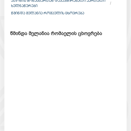
ᲐᲗᲝᲜᲘᲡ ᲛᲝᲜᲐᲡᲢᲔᲠᲗᲐᲜ ᲓᲐᲙᲐᲕᲨᲘᲠᲔᲑᲣᲚᲘ ᲥᲐᲠᲗᲣᲚᲘ
ᲮᲔᲚᲜᲐᲬᲔᲠᲔᲑᲘ
ᲬᲛᲘᲜᲓᲐ ᲛᲔᲚᲐᲜᲘᲐ ᲠᲝᲛᲐᲔᲚᲘᲡ ᲪᲮᲝᲕᲠᲔᲑᲐ
წმინდა მელანია რომაელის ცხოვრება