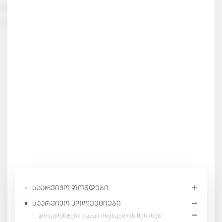
ᲡᲐᲐᲠᲥᲘᲕᲝ ᲤᲝᲜᲓᲔᲑᲘ
ᲡᲐᲐᲠᲥᲘᲕᲝ ᲙᲝᲚᲔᲥᲪᲘᲔᲑᲘ
დოკუმენტები აკაკი ჩხენკელის შესახებ