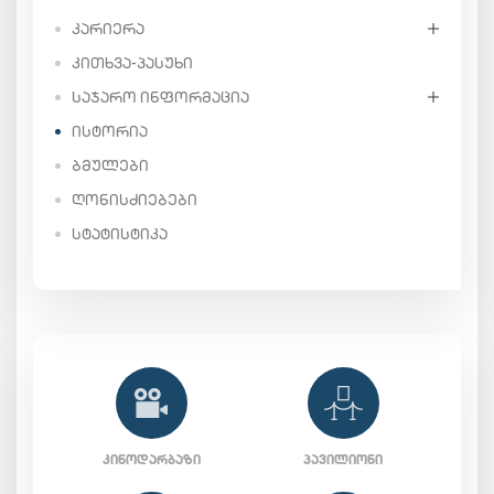
ᲙᲐᲠᲘᲔᲠᲐ
ᲙᲘᲗᲮᲕᲐ-ᲞᲐᲡᲣᲮᲘ
ᲡᲐᲯᲐᲠᲝ ᲘᲜᲤᲝᲠᲛᲐᲪᲘᲐ
ᲘᲡᲢᲝᲠᲘᲐ
ᲑᲛᲣᲚᲔᲑᲘ
ᲦᲝᲜᲘᲡᲫᲘᲔᲑᲔᲑᲘ
ᲡᲢᲐᲢᲘᲡᲢᲘᲙᲐ
ᲙᲘᲜᲝᲓᲐᲠᲑᲐᲖᲘ
ᲞᲐᲕᲘᲚᲘᲝᲜᲘ