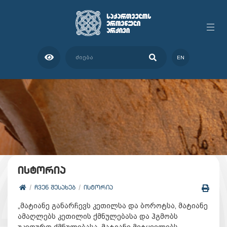
EN
ისტორია
ᲩᲕᲔᲜ ᲨᲔᲡᲐᲮᲔᲑ
ᲘᲡᲢᲝᲠᲘᲐ
„მატიანე განარჩევს კეთილსა და ბოროტსა, მატიანე
ამაღლებს კეთილის ქმნულებასა და ჰგმობს
უკეთურთ ქმნულებასა, მატიანე მეტყველებს