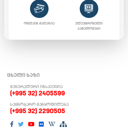
ᲝᲜᲚᲐᲘᲜ ᲛᲐᲦᲐᲖᲘᲐ
ᲔᲚᲔᲥᲢᲠᲝᲜᲣᲚᲘ
ᲙᲐᲢᲐᲚᲝᲒᲔᲑᲘ
ცხელი ხაზი
ᲒᲔᲜᲔᲠᲐᲚᲣᲠᲘ ᲘᲜᲡᲞᲔᲥᲪᲘᲐ
(+995 32) 2405599
ᲡᲐᲪᲜᲝᲑᲐᲠᲝ ᲒᲐᲜᲧᲝᲤᲘᲚᲔᲑᲐ
(+995 32) 2290505