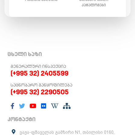
ᲙᲐᲢᲐᲚᲝᲒᲔᲑᲘ
ცხელი ხაზი
ᲒᲔᲜᲔᲠᲐᲚᲣᲠᲘ ᲘᲜᲡᲞᲔᲥᲪᲘᲐ
(+995 32) 2405599
ᲡᲐᲪᲜᲝᲑᲐᲠᲝ ᲒᲐᲜᲧᲝᲤᲘᲚᲔᲑᲐ
(+995 32) 2290505
კონტაქტი
ვაჟა-ფშაველას გამზირი N1, თბილისი 0160,