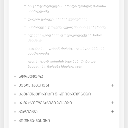
ია კარგარეთელის პირადი ფონდი; მარინა
სხირტლაძე
დავით გარეჯი; მანანა ჭუმბურიძე
სპარსული დოკუმენტები; მანანა ჭუმბურიძე
ალექსი ცინცაძის ფოტოკოლექცია; ნინო
ძანძავა
ევგენი მიქელაძის პირადი ფონდი; მარინა
სხირტლაძე
გალაქტიონ ტაბიძის ხელნაწერები და
მასალები; მარინა სხირტლაძე
ᲡᲢᲠᲣᲥᲢᲣᲠᲐ
ᲞᲣᲑᲚᲘᲙᲐᲪᲘᲔᲑᲘ
ᲡᲐᲔᲠᲗᲐᲨᲝᲠᲘᲡᲝ ᲣᲠᲗᲘᲔᲠᲗᲝᲑᲔᲑᲘ
ᲡᲐᲛᲐᲠᲗᲚᲔᲑᲠᲘᲕᲘ ᲐᲥᲢᲔᲑᲘ
ᲙᲐᲠᲘᲔᲠᲐ
ᲙᲘᲗᲮᲕᲐ-ᲞᲐᲡᲣᲮᲘ