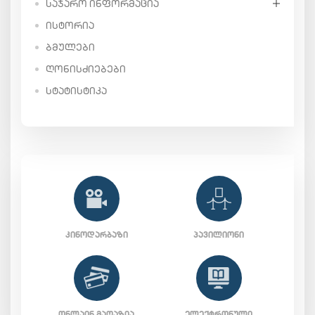
ᲡᲐᲯᲐᲠᲝ ᲘᲜᲤᲝᲠᲛᲐᲪᲘᲐ
ᲘᲡᲢᲝᲠᲘᲐ
ᲑᲛᲣᲚᲔᲑᲘ
ᲦᲝᲜᲘᲡᲫᲘᲔᲑᲔᲑᲘ
ᲡᲢᲐᲢᲘᲡᲢᲘᲙᲐ
ᲙᲘᲜᲝᲓᲐᲠᲑᲐᲖᲘ
ᲞᲐᲕᲘᲚᲘᲝᲜᲘ
ᲝᲜᲚᲐᲘᲜ ᲛᲐᲦᲐᲖᲘᲐ
ᲔᲚᲔᲥᲢᲠᲝᲜᲣᲚᲘ