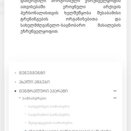
დანერგილი პროგრამული უზრუნველყოფის
ათვისებაში ეროვნული არქივის
პერსონალისთვის ხელშეწყობა შესაბამისი
ტრენინგების ორგანიზებითა და
სახელმძღვანელო-საცნობარო მასალების
უზრუნველყოფით.
ᲛᲔᲜᲔᲯᲛᲔᲜᲢᲘ
ᲐᲮᲐᲚᲘ ᲐᲛᲑᲔᲑᲘ
ᲪᲔᲜᲢᲠᲐᲚᲣᲠᲘ ᲐᲞᲐᲠᲐᲢᲘ
სამსახურები
სამეურნეო სამსახური
საფინანსო სამსახური
შესყიდვების სამსახური
ინფორმაციული ტექნოლოგიების სამსახური