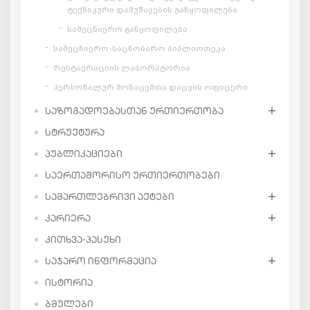
ტექნიკური დამუშავების განყოფილება
სამეცნიერო განყოფილება
სამეცნიერო-საცნობარო ბიბლიოთეკა
რესტავრაციის ლაბორატორია
პერსონალურ მონაცემთა დაცვის ოფიცერი
ᲡᲐᲖᲝᲒᲐᲓᲝᲔᲑᲐᲡᲗᲐᲜ ᲣᲠᲗᲘᲔᲠᲗᲝᲑᲐ
ᲡᲢᲠᲣᲥᲢᲣᲠᲐ
ᲞᲣᲑᲚᲘᲙᲐᲪᲘᲔᲑᲘ
ᲡᲐᲔᲠᲗᲐᲨᲝᲠᲘᲡᲝ ᲣᲠᲗᲘᲔᲠᲗᲝᲑᲔᲑᲘ
ᲡᲐᲛᲐᲠᲗᲚᲔᲑᲠᲘᲕᲘ ᲐᲥᲢᲔᲑᲘ
ᲙᲐᲠᲘᲔᲠᲐ
ᲙᲘᲗᲮᲕᲐ-ᲞᲐᲡᲣᲮᲘ
ᲡᲐᲯᲐᲠᲝ ᲘᲜᲤᲝᲠᲛᲐᲪᲘᲐ
ᲘᲡᲢᲝᲠᲘᲐ
ᲑᲛᲣᲚᲔᲑᲘ