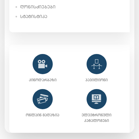
ᲦᲝᲜᲘᲡᲫᲘᲔᲑᲔᲑᲘ
ᲡᲢᲐᲢᲘᲡᲢᲘᲙᲐ
ᲙᲘᲜᲝᲓᲐᲠᲑᲐᲖᲘ
ᲞᲐᲕᲘᲚᲘᲝᲜᲘ
ᲝᲜᲚᲐᲘᲜ ᲛᲐᲦᲐᲖᲘᲐ
ᲔᲚᲔᲥᲢᲠᲝᲜᲣᲚᲘ
ᲙᲐᲢᲐᲚᲝᲒᲔᲑᲘ