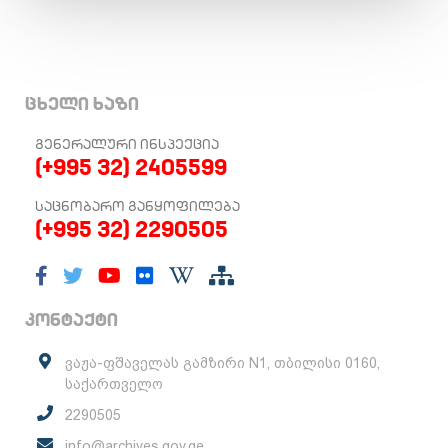
ცხელი ხაზი
ᲒᲔᲜᲔᲠᲐᲚᲣᲠᲘ ᲘᲜᲡᲞᲔᲥᲪᲘᲐ
(+995 32) 2405599
ᲡᲐᲪᲜᲝᲑᲐᲠᲝ ᲒᲐᲜᲧᲝᲤᲘᲚᲔᲑᲐ
(+995 32) 2290505
კონტაქტი
ვაჟა-ფშაველას გამზირი N1, თბილისი 0160,
საქართველო
2290505
info@archives.gov.ge