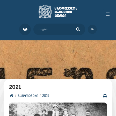
EN
2021
ᲒᲐᲛᲝᲤᲔᲜᲔᲑᲘ
2021