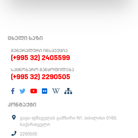
ცხელი ხაზი
ᲒᲔᲜᲔᲠᲐᲚᲣᲠᲘ ᲘᲜᲡᲞᲔᲥᲪᲘᲐ
(+995 32) 2405599
ᲡᲐᲪᲜᲝᲑᲐᲠᲝ ᲒᲐᲜᲧᲝᲤᲘᲚᲔᲑᲐ
(+995 32) 2290505
კონტაქტი
ვაჟა-ფშაველას გამზირი N1, თბილისი 0160,
საქართველო
2290505