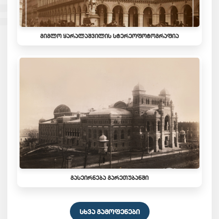
ᲒᲘᲒᲚᲝ ᲧᲐᲠᲐᲚᲐᲨᲕᲘᲚᲘᲡ ᲡᲢᲔᲠᲔᲝᲤᲝᲢᲝᲒᲠᲐᲤᲘᲐ
ᲒᲐᲡᲔᲘᲠᲜᲔᲑᲐ ᲒᲐᲠᲔᲗᲣᲑᲐᲜᲨᲘ
ᲡᲮᲕᲐ ᲒᲐᲛᲝᲤᲔᲜᲔᲑᲘ