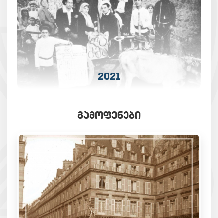
2021
ᲒᲐᲛᲝᲤᲔᲜᲔᲑᲘ