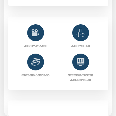
ᲙᲘᲜᲝᲓᲐᲠᲑᲐᲖᲘ
ᲞᲐᲕᲘᲚᲘᲝᲜᲘ
ᲝᲜᲚᲐᲘᲜ ᲛᲐᲦᲐᲖᲘᲐ
ᲔᲚᲔᲥᲢᲠᲝᲜᲣᲚᲘ
ᲙᲐᲢᲐᲚᲝᲒᲔᲑᲘ