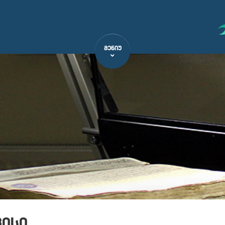
ᲛᲔᲜᲘᲣ
ვისი