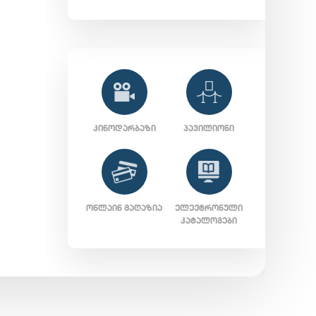
ᲙᲘᲜᲝᲓᲐᲠᲑᲐᲖᲘ
ᲞᲐᲕᲘᲚᲘᲝᲜᲘ
ᲝᲜᲚᲐᲘᲜ ᲛᲐᲦᲐᲖᲘᲐ
ᲔᲚᲔᲥᲢᲠᲝᲜᲣᲚᲘ
ᲙᲐᲢᲐᲚᲝᲒᲔᲑᲘ