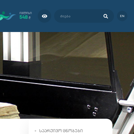
ᲘᲕᲚᲘᲡᲘ
548
EN
₾
ᲡᲐᲐᲠᲥᲘᲕᲝ ᲪᲜᲝᲑᲔᲑᲘ