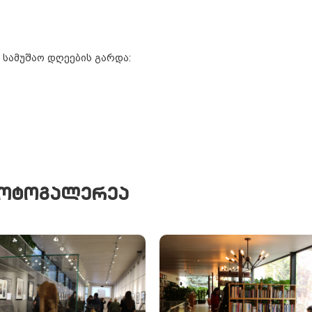
 სამუშაო დღეების გარდა:
ᲝᲢᲝᲒᲐᲚᲔᲠᲔᲐ