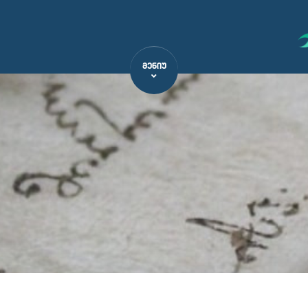
ᲛᲔᲜᲘᲣ