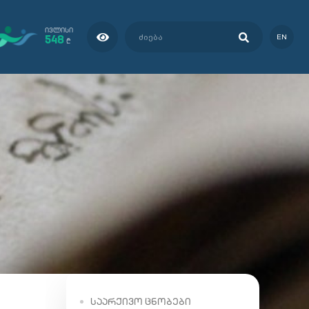
ᲘᲕᲚᲘᲡᲘ
548
EN
₾
ᲡᲐᲐᲠᲥᲘᲕᲝ ᲪᲜᲝᲑᲔᲑᲘ