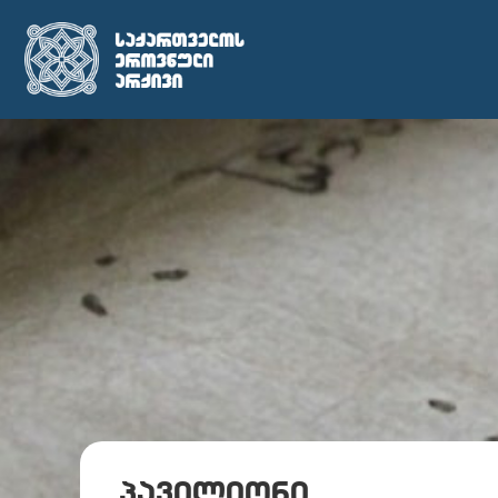
პავილიონი