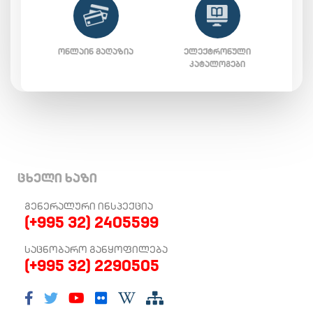
ᲝᲜᲚᲐᲘᲜ ᲛᲐᲦᲐᲖᲘᲐ
ᲔᲚᲔᲥᲢᲠᲝᲜᲣᲚᲘ
ᲙᲐᲢᲐᲚᲝᲒᲔᲑᲘ
ცხელი ხაზი
ᲒᲔᲜᲔᲠᲐᲚᲣᲠᲘ ᲘᲜᲡᲞᲔᲥᲪᲘᲐ
(+995 32) 2405599
ᲡᲐᲪᲜᲝᲑᲐᲠᲝ ᲒᲐᲜᲧᲝᲤᲘᲚᲔᲑᲐ
(+995 32) 2290505