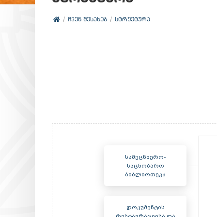
ᲩᲕᲔᲜ ᲨᲔᲡᲐᲮᲔᲑ
ᲡᲢᲠᲣᲥᲢᲣᲠᲐ
სამეცნიერო-
საცნობარო
ბიბლიოთეკა
დოკუმენტის
რესტავრაციისა და