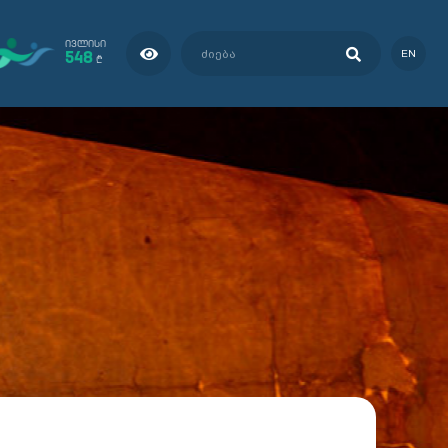
ᲘᲕᲚᲘᲡᲘ
548
EN
₾