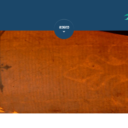
ᲛᲔᲜᲘᲣ