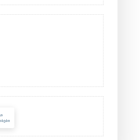
ი
ბები