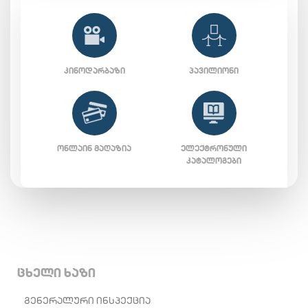
ᲙᲘᲜᲝᲓᲐᲠᲑᲐᲖᲘ
ᲞᲐᲕᲘᲚᲘᲝᲜᲘ
ᲝᲜᲚᲐᲘᲜ ᲛᲐᲦᲐᲖᲘᲐ
ᲔᲚᲔᲥᲢᲠᲝᲜᲣᲚᲘ
ᲙᲐᲢᲐᲚᲝᲒᲔᲑᲘ
ცხელი ხაზი
ᲒᲔᲜᲔᲠᲐᲚᲣᲠᲘ ᲘᲜᲡᲞᲔᲥᲪᲘᲐ