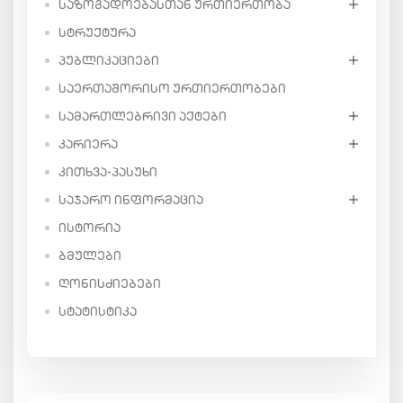
ᲡᲐᲖᲝᲒᲐᲓᲝᲔᲑᲐᲡᲗᲐᲜ ᲣᲠᲗᲘᲔᲠᲗᲝᲑᲐ
ᲡᲢᲠᲣᲥᲢᲣᲠᲐ
ᲞᲣᲑᲚᲘᲙᲐᲪᲘᲔᲑᲘ
ᲡᲐᲔᲠᲗᲐᲨᲝᲠᲘᲡᲝ ᲣᲠᲗᲘᲔᲠᲗᲝᲑᲔᲑᲘ
ᲡᲐᲛᲐᲠᲗᲚᲔᲑᲠᲘᲕᲘ ᲐᲥᲢᲔᲑᲘ
ᲙᲐᲠᲘᲔᲠᲐ
ᲙᲘᲗᲮᲕᲐ-ᲞᲐᲡᲣᲮᲘ
ᲡᲐᲯᲐᲠᲝ ᲘᲜᲤᲝᲠᲛᲐᲪᲘᲐ
ᲘᲡᲢᲝᲠᲘᲐ
ᲑᲛᲣᲚᲔᲑᲘ
ᲦᲝᲜᲘᲡᲫᲘᲔᲑᲔᲑᲘ
ᲡᲢᲐᲢᲘᲡᲢᲘᲙᲐ