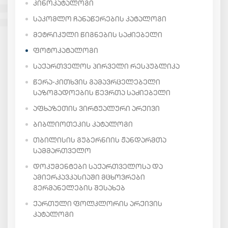
ᲙᲘᲜᲝᲙᲐᲢᲐᲚᲝᲒᲘ
ᲡᲐᲙᲝᲛᲚᲝ ᲩᲐᲜᲐᲬᲔᲠᲔᲑᲘᲡ ᲙᲐᲢᲐᲚᲝᲒᲘ
ᲛᲔᲢᲠᲘᲙᲣᲚᲘ ᲬᲘᲒᲜᲔᲑᲘᲡ ᲡᲐᲫᲘᲔᲑᲔᲚᲘ
ᲤᲝᲢᲝᲙᲐᲢᲐᲚᲝᲒᲘ
ᲡᲐᲥᲐᲠᲗᲕᲔᲚᲝᲡ ᲞᲘᲠᲕᲔᲚᲘ ᲠᲔᲡᲞᲣᲑᲚᲘᲙᲐ
ᲬᲔᲠᲐ-ᲙᲘᲗᲮᲕᲘᲡ ᲒᲐᲛᲐᲕᲠᲪᲔᲚᲔᲑᲔᲚᲘ
ᲡᲐᲖᲝᲒᲐᲓᲝᲔᲑᲘᲡ ᲬᲔᲕᲠᲗᲐ ᲡᲐᲫᲘᲔᲑᲔᲚᲘ
ᲐᲤᲮᲐᲖᲔᲗᲘᲡ ᲕᲘᲠᲢᲣᲐᲚᲣᲠᲘ ᲐᲠᲥᲘᲕᲘ
ᲑᲘᲑᲚᲘᲝᲗᲔᲙᲘᲡ ᲙᲐᲢᲐᲚᲝᲒᲘ
ᲗᲑᲘᲚᲘᲡᲘᲡ ᲒᲣᲑᲔᲠᲜᲘᲘᲡ ᲟᲐᲜᲓᲐᲠᲛᲗᲐ
ᲡᲐᲛᲛᲐᲠᲗᲕᲔᲚᲝ
ᲓᲝᲙᲣᲛᲔᲜᲢᲔᲑᲘ ᲡᲐᲥᲐᲠᲗᲕᲔᲚᲝᲡᲐ ᲓᲐ
ᲐᲛᲘᲔᲠᲙᲐᲕᲙᲐᲡᲘᲐᲨᲘ ᲛᲪᲮᲝᲕᲠᲔᲑᲘ
ᲒᲔᲠᲛᲐᲜᲔᲚᲔᲑᲘᲡ ᲨᲔᲡᲐᲮᲔᲑ
ᲥᲐᲠᲗᲣᲚᲘ ᲤᲝᲚᲙᲚᲝᲠᲘᲡ ᲐᲠᲥᲘᲕᲘᲡ
ᲙᲐᲢᲐᲚᲝᲒᲘ