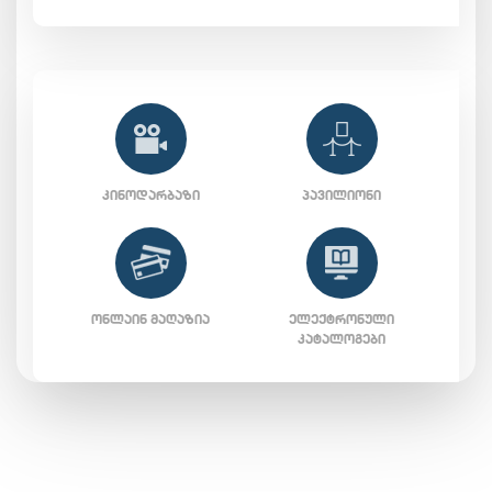
ᲙᲘᲜᲝᲓᲐᲠᲑᲐᲖᲘ
ᲞᲐᲕᲘᲚᲘᲝᲜᲘ
ᲝᲜᲚᲐᲘᲜ ᲛᲐᲦᲐᲖᲘᲐ
ᲔᲚᲔᲥᲢᲠᲝᲜᲣᲚᲘ
ᲙᲐᲢᲐᲚᲝᲒᲔᲑᲘ