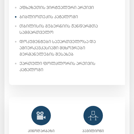
ᲐᲤᲮᲐᲖᲔᲗᲘᲡ ᲕᲘᲠᲢᲣᲐᲚᲣᲠᲘ ᲐᲠᲥᲘᲕᲘ
ᲑᲘᲑᲚᲘᲝᲗᲔᲙᲘᲡ ᲙᲐᲢᲐᲚᲝᲒᲘ
ᲗᲑᲘᲚᲘᲡᲘᲡ ᲒᲣᲑᲔᲠᲜᲘᲘᲡ ᲟᲐᲜᲓᲐᲠᲛᲗᲐ
ᲡᲐᲛᲛᲐᲠᲗᲕᲔᲚᲝ
ᲓᲝᲙᲣᲛᲔᲜᲢᲔᲑᲘ ᲡᲐᲥᲐᲠᲗᲕᲔᲚᲝᲡᲐ ᲓᲐ
ᲐᲛᲘᲔᲠᲙᲐᲕᲙᲐᲡᲘᲐᲨᲘ ᲛᲪᲮᲝᲕᲠᲔᲑᲘ
ᲒᲔᲠᲛᲐᲜᲔᲚᲔᲑᲘᲡ ᲨᲔᲡᲐᲮᲔᲑ
ᲥᲐᲠᲗᲣᲚᲘ ᲤᲝᲚᲙᲚᲝᲠᲘᲡ ᲐᲠᲥᲘᲕᲘᲡ
ᲙᲐᲢᲐᲚᲝᲒᲘ
ᲙᲘᲜᲝᲓᲐᲠᲑᲐᲖᲘ
ᲞᲐᲕᲘᲚᲘᲝᲜᲘ