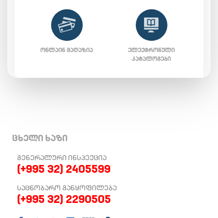
ᲝᲜᲚᲐᲘᲜ ᲛᲐᲦᲐᲖᲘᲐ
ᲔᲚᲔᲥᲢᲠᲝᲜᲣᲚᲘ
ᲙᲐᲢᲐᲚᲝᲒᲔᲑᲘ
ცხელი ხაზი
ᲒᲔᲜᲔᲠᲐᲚᲣᲠᲘ ᲘᲜᲡᲞᲔᲥᲪᲘᲐ
(+995 32) 2405599
ᲡᲐᲪᲜᲝᲑᲐᲠᲝ ᲒᲐᲜᲧᲝᲤᲘᲚᲔᲑᲐ
(+995 32) 2290505