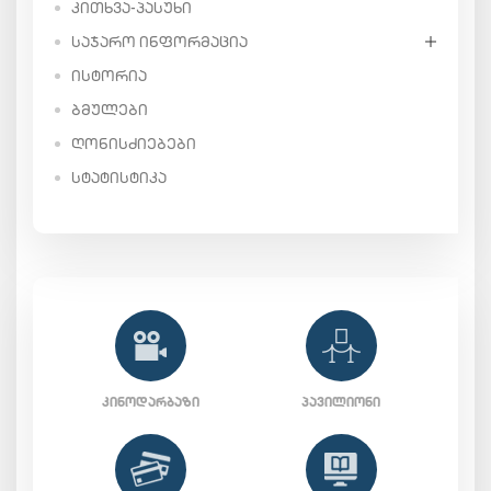
ᲙᲘᲗᲮᲕᲐ-ᲞᲐᲡᲣᲮᲘ
ᲡᲐᲯᲐᲠᲝ ᲘᲜᲤᲝᲠᲛᲐᲪᲘᲐ
ᲘᲡᲢᲝᲠᲘᲐ
ᲑᲛᲣᲚᲔᲑᲘ
ᲦᲝᲜᲘᲡᲫᲘᲔᲑᲔᲑᲘ
ᲡᲢᲐᲢᲘᲡᲢᲘᲙᲐ
ᲙᲘᲜᲝᲓᲐᲠᲑᲐᲖᲘ
ᲞᲐᲕᲘᲚᲘᲝᲜᲘ