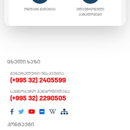
ᲝᲜᲚᲐᲘᲜ ᲛᲐᲦᲐᲖᲘᲐ
ᲔᲚᲔᲥᲢᲠᲝᲜᲣᲚᲘ
ᲙᲐᲢᲐᲚᲝᲒᲔᲑᲘ
ცხელი ხაზი
ᲒᲔᲜᲔᲠᲐᲚᲣᲠᲘ ᲘᲜᲡᲞᲔᲥᲪᲘᲐ
(+995 32) 2405599
ᲡᲐᲪᲜᲝᲑᲐᲠᲝ ᲒᲐᲜᲧᲝᲤᲘᲚᲔᲑᲐ
(+995 32) 2290505
კონტაქტი