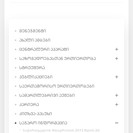
ᲛᲔᲜᲔᲯᲛᲔᲜᲢᲘ
ᲐᲮᲐᲚᲘ ᲐᲛᲑᲔᲑᲘ
ᲪᲔᲜᲢᲠᲐᲚᲣᲠᲘ ᲐᲞᲐᲠᲐᲢᲘ
ᲡᲐᲖᲝᲒᲐᲓᲝᲔᲑᲐᲡᲗᲐᲜ ᲣᲠᲗᲘᲔᲠᲗᲝᲑᲐ
ᲡᲢᲠᲣᲥᲢᲣᲠᲐ
ᲞᲣᲑᲚᲘᲙᲐᲪᲘᲔᲑᲘ
ᲡᲐᲔᲠᲗᲐᲨᲝᲠᲘᲡᲝ ᲣᲠᲗᲘᲔᲠᲗᲝᲑᲔᲑᲘ
ᲡᲐᲛᲐᲠᲗᲚᲔᲑᲠᲘᲕᲘ ᲐᲥᲢᲔᲑᲘ
ᲙᲐᲠᲘᲔᲠᲐ
ᲙᲘᲗᲮᲕᲐ-ᲞᲐᲡᲣᲮᲘ
ᲡᲐᲯᲐᲠᲝ ᲘᲜᲤᲝᲠᲛᲐᲪᲘᲐ
საქართველოს მთავრობის 2013 წლის 26