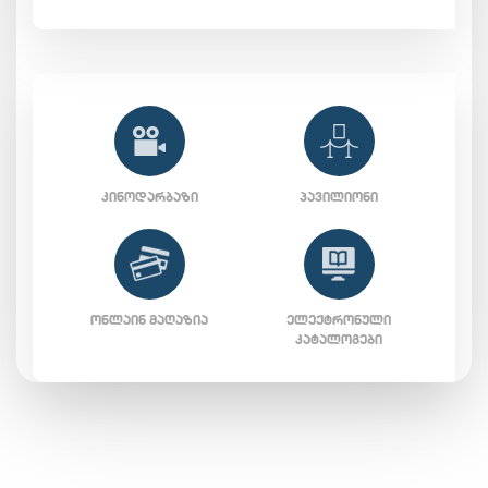
ᲙᲘᲜᲝᲓᲐᲠᲑᲐᲖᲘ
ᲞᲐᲕᲘᲚᲘᲝᲜᲘ
ᲝᲜᲚᲐᲘᲜ ᲛᲐᲦᲐᲖᲘᲐ
ᲔᲚᲔᲥᲢᲠᲝᲜᲣᲚᲘ
ᲙᲐᲢᲐᲚᲝᲒᲔᲑᲘ