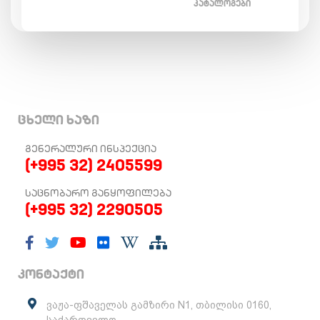
ᲙᲐᲢᲐᲚᲝᲒᲔᲑᲘ
ცხელი ხაზი
ᲒᲔᲜᲔᲠᲐᲚᲣᲠᲘ ᲘᲜᲡᲞᲔᲥᲪᲘᲐ
(+995 32) 2405599
ᲡᲐᲪᲜᲝᲑᲐᲠᲝ ᲒᲐᲜᲧᲝᲤᲘᲚᲔᲑᲐ
(+995 32) 2290505
კონტაქტი
ვაჟა-ფშაველას გამზირი N1, თბილისი 0160,
საქართველო