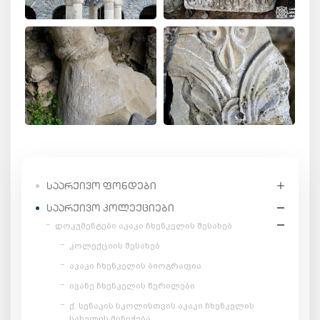
ᲡᲐᲐᲠᲥᲘᲕᲝ ᲤᲝᲜᲓᲔᲑᲘ
ᲡᲐᲐᲠᲥᲘᲕᲝ ᲙᲝᲚᲔᲥᲪᲘᲔᲑᲘ
დოკუმენტები აკაკი ჩხენკელის შესახებ
კოლექციის შესახებ
აკაკი ჩხენკელის ბიოგრაფია
ივანე ჩხენკელის წერილები
ქ. სენაკის სკოლისთვის აკაკი ჩხენკელის
სახელის მინიჭება