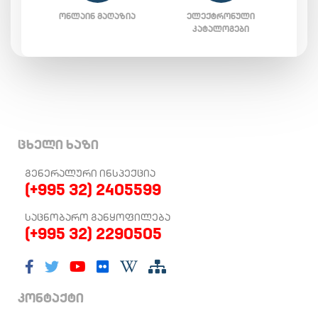
ᲝᲜᲚᲐᲘᲜ ᲛᲐᲦᲐᲖᲘᲐ
ᲔᲚᲔᲥᲢᲠᲝᲜᲣᲚᲘ
ᲙᲐᲢᲐᲚᲝᲒᲔᲑᲘ
ცხელი ხაზი
ᲒᲔᲜᲔᲠᲐᲚᲣᲠᲘ ᲘᲜᲡᲞᲔᲥᲪᲘᲐ
(+995 32) 2405599
ᲡᲐᲪᲜᲝᲑᲐᲠᲝ ᲒᲐᲜᲧᲝᲤᲘᲚᲔᲑᲐ
(+995 32) 2290505
კონტაქტი