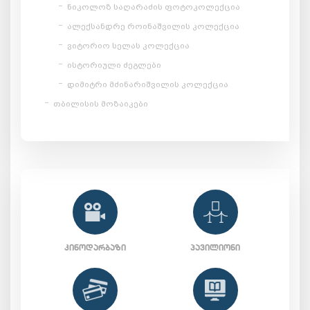
ნიკოლოზ საღარაძის ფოტოკოლექცია
ალექსანდრე როინაშვილის კოლექცია
ვიტორიო სელას კოლექცია
ისტორიული ძეგლები
დიმიტრი მძინარიშვილის კოლექცია
თბილისის მოზაიკები
ᲙᲘᲜᲝᲓᲐᲠᲑᲐᲖᲘ
ᲞᲐᲕᲘᲚᲘᲝᲜᲘ