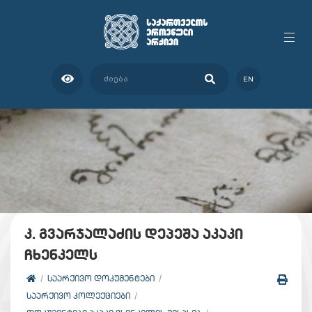
EN
კ. გვარჯალაძის დეპეშა აკაკი
ჩხენკელს
ᲡᲐᲐᲠᲥᲘᲕᲝ ᲓᲝᲙᲣᲛᲔᲜᲢᲔᲑᲘ
ᲡᲐᲐᲠᲥᲘᲕᲝ ᲙᲝᲚᲔᲥᲪᲘᲔᲑᲘ