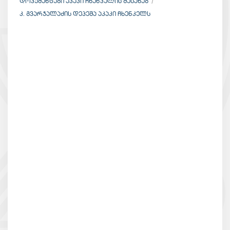
ᲓᲝᲙᲣᲛᲔᲜᲢᲔᲑᲘ ᲐᲙᲐᲙᲘ ᲩᲮᲔᲜᲙᲔᲚᲘᲡ ᲨᲔᲡᲐᲮᲔᲑ
Კ. ᲒᲕᲐᲠᲯᲐᲚᲐᲫᲘᲡ ᲓᲔᲞᲔᲨᲐ ᲐᲙᲐᲙᲘ ᲩᲮᲔᲜᲙᲔᲚᲡ