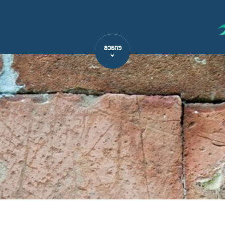
ᲛᲔᲜᲘᲣ