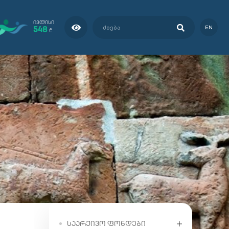
ᲘᲕᲚᲘᲡᲘ
548
EN
₾
ᲡᲐᲐᲠᲥᲘᲕᲝ ᲤᲝᲜᲓᲔᲑᲘ