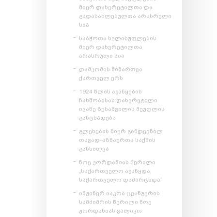
მიერ დახვრეტილთა და
გადასახლებულთა არასრული
სია
საბჭოთა ხელისუფლების
მიერ დახვრეტილთა
არასრული სია
დამკომის მიმართვა
ქართველ ერს
1924 წლის აჯანყების
ჩახშობისას დახვრეტილი
ივანე ზესაშვილის მეუღლის
განცხადება
გლეხების მიერ განდევნილ
თავად-აზნაურთა საქმის
განხილვა
ნოე ჟორდანიას წერილი
„საქართველო აჯანყდა,
საქართველო დამარცხდა“
ინჟინერ იაკობ ცვანგერის
სამძიმრის წერილი ნოე
ჟორდანიას ვალიკო