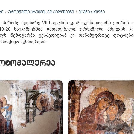
ᲑᲘ
ᲔᲠᲝᲕᲜᲣᲚᲘ ᲐᲠᲥᲘᲕᲘᲡ ᲔᲥᲡᲞᲔᲓᲘᲪᲘᲔᲑᲘ
ᲐᲢᲔᲜᲘᲡ ᲡᲘᲝᲜᲘ
ნაპიროზე მდებარე VII საუკუნის ჯვარ-გუმბათოვანი ტაძრის -
19-20 საუკუნეებშია გადაღებული, ეროვნული არქივის კ
წელს შემდგარმა ექსპედიციამ კი თანამედროვე ფოტოებ
აარქივო მეხსიერება.
ᲝᲢᲝᲒᲐᲚᲔᲠᲔᲐ