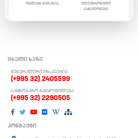
ᲝᲜᲚᲐᲘᲜ ᲛᲐᲦᲐᲖᲘᲐ
ᲔᲚᲔᲥᲢᲠᲝᲜᲣᲚᲘ
ᲙᲐᲢᲐᲚᲝᲒᲔᲑᲘ
ცხელი ხაზი
ᲒᲔᲜᲔᲠᲐᲚᲣᲠᲘ ᲘᲜᲡᲞᲔᲥᲪᲘᲐ
(+995 32) 2405599
ᲡᲐᲪᲜᲝᲑᲐᲠᲝ ᲒᲐᲜᲧᲝᲤᲘᲚᲔᲑᲐ
(+995 32) 2290505
კონტაქტი