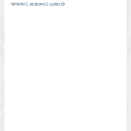
ᲤᲝᲜᲓᲘ 1, ᲐᲜᲐᲬᲔᲠᲘ 1, ᲡᲐᲥᲛᲔ 29