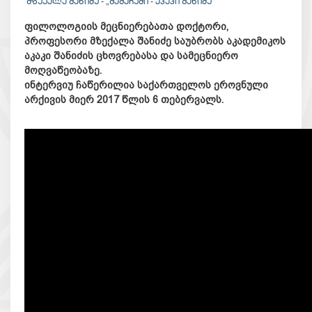
ᲛᲖᲔᲥᲐᲚᲐ ᲨᲐᲜᲘᲫᲔ - „ᲛᲐᲛᲐᲩᲔᲛᲘ - ᲐᲙᲐᲙᲘ ᲨᲐᲜᲘᲫᲔ“
ფილოლოგიის მეცნიერებათა დოქტორი,
პროფესორი მზექალა შანიძე საუბრობს აკადემიკოს
აკაკი შანიძის ცხოვრებასა და სამეცნიერო
მოღვაწეობაზე.
ინტერვიუ ჩაწერილია საქართველოს ეროვნული
არქივის მიერ 2017 წლის 6 თებერვალს.