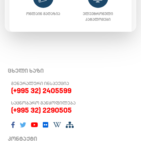
ᲝᲜᲚᲐᲘᲜ ᲛᲐᲦᲐᲖᲘᲐ
ᲔᲚᲔᲥᲢᲠᲝᲜᲣᲚᲘ
ᲙᲐᲢᲐᲚᲝᲒᲔᲑᲘ
ცხელი ხაზი
ᲒᲔᲜᲔᲠᲐᲚᲣᲠᲘ ᲘᲜᲡᲞᲔᲥᲪᲘᲐ
(+995 32) 2405599
ᲡᲐᲪᲜᲝᲑᲐᲠᲝ ᲒᲐᲜᲧᲝᲤᲘᲚᲔᲑᲐ
(+995 32) 2290505
კონტაქტი