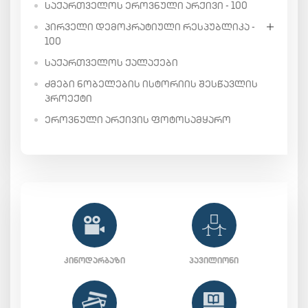
ᲡᲐᲥᲐᲠᲗᲕᲔᲚᲝᲡ ᲔᲠᲝᲕᲜᲣᲚᲘ ᲐᲠᲥᲘᲕᲘ - 100
ᲞᲘᲠᲕᲔᲚᲘ ᲓᲔᲛᲝᲙᲠᲐᲢᲘᲣᲚᲘ ᲠᲔᲡᲞᲣᲑᲚᲘᲙᲐ -
100
ᲡᲐᲥᲐᲠᲗᲕᲔᲚᲝᲡ ᲥᲐᲚᲐᲥᲔᲑᲘ
ᲫᲛᲔᲑᲘ ᲜᲝᲑᲔᲚᲔᲑᲘᲡ ᲘᲡᲢᲝᲠᲘᲘᲡ ᲨᲔᲡᲬᲐᲕᲚᲘᲡ
ᲞᲠᲝᲔᲥᲢᲘ
ᲔᲠᲝᲕᲜᲣᲚᲘ ᲐᲠᲥᲘᲕᲘᲡ ᲤᲝᲢᲝᲡᲐᲛᲧᲐᲠᲝ
ᲙᲘᲜᲝᲓᲐᲠᲑᲐᲖᲘ
ᲞᲐᲕᲘᲚᲘᲝᲜᲘ