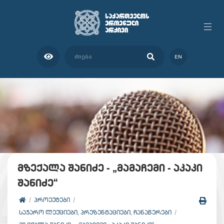
EN
მზექალა შანიძე - „მამაჩემი - აკაკი
შანიძე“
ᲞᲠᲝᲔᲥᲢᲔᲑᲘ
ᲡᲐᲯᲐᲠᲝ ᲚᲔᲥᲪᲘᲔᲑᲘ, ᲞᲠᲔᲖᲔᲜᲢᲐᲪᲘᲔᲑᲘ, ᲩᲐᲜᲐᲬᲔᲠᲔᲑᲘ