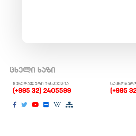
ცხელი ხაზი
ᲒᲔᲜᲔᲠᲐᲚᲣᲠᲘ ᲘᲜᲡᲞᲔᲥᲪᲘᲐ
ᲡᲐᲪᲜᲝᲑᲐᲠ
(+995 32) 2405599
(+995 3