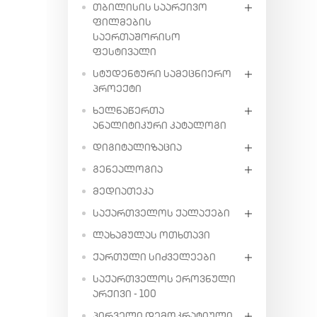
ᲗᲑᲘᲚᲘᲡᲘᲡ ᲡᲐᲐᲠᲥᲘᲕᲝ
ᲤᲘᲚᲛᲔᲑᲘᲡ
ᲡᲐᲔᲠᲗᲐᲨᲝᲠᲘᲡᲝ
ᲤᲔᲡᲢᲘᲕᲐᲚᲘ
ᲡᲢᲣᲓᲔᲜᲢᲣᲠᲘ ᲡᲐᲛᲔᲪᲜᲘᲔᲠᲝ
ᲞᲠᲝᲔᲥᲢᲘ
ᲮᲔᲚᲜᲐᲬᲔᲠᲗᲐ
ᲐᲜᲐᲚᲘᲢᲘᲙᲣᲠᲘ ᲙᲐᲢᲐᲚᲝᲒᲘ
ᲓᲘᲒᲘᲢᲐᲚᲘᲖᲐᲪᲘᲐ
ᲒᲔᲜᲔᲐᲚᲝᲒᲘᲐ
ᲛᲔᲓᲘᲐᲗᲔᲙᲐ
ᲡᲐᲥᲐᲠᲗᲕᲔᲚᲝᲡ ᲥᲐᲚᲐᲥᲔᲑᲘ
ᲚᲐᲮᲐᲛᲣᲚᲐᲡ ᲝᲗᲮᲗᲐᲕᲘ
ᲥᲐᲠᲗᲣᲚᲘ ᲡᲘᲫᲕᲔᲚᲔᲔᲑᲘ
ᲡᲐᲥᲐᲠᲗᲕᲔᲚᲝᲡ ᲔᲠᲝᲕᲜᲣᲚᲘ
ᲐᲠᲥᲘᲕᲘ - 100
ᲞᲘᲠᲕᲔᲚᲘ ᲓᲔᲛᲝᲙᲠᲐᲢᲘᲣᲚᲘ