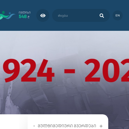
ᲘᲕᲚᲘᲡᲘ
548
EN
₾
ᲛᲣᲚᲢᲘᲛᲔᲓᲘᲣᲠᲘ ᲒᲕᲔᲠᲓᲔᲑᲘ