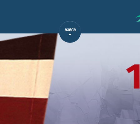
ᲛᲔᲜᲘᲣ