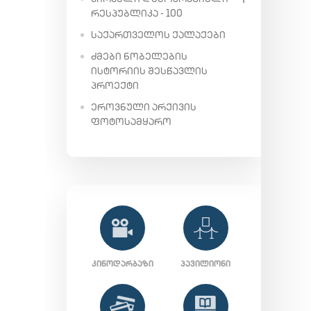
ᲠᲔᲡᲞᲣᲑᲚᲘᲙᲐ - 100
ᲡᲐᲥᲐᲠᲗᲕᲔᲚᲝᲡ ᲥᲐᲚᲐᲥᲔᲑᲘ
ᲫᲛᲔᲑᲘ ᲜᲝᲑᲔᲚᲔᲑᲘᲡ
ᲘᲡᲢᲝᲠᲘᲘᲡ ᲨᲔᲡᲬᲐᲕᲚᲘᲡ
ᲞᲠᲝᲔᲥᲢᲘ
ᲔᲠᲝᲕᲜᲣᲚᲘ ᲐᲠᲥᲘᲕᲘᲡ
ᲤᲝᲢᲝᲡᲐᲛᲧᲐᲠᲝ
ᲙᲘᲜᲝᲓᲐᲠᲑᲐᲖᲘ
ᲞᲐᲕᲘᲚᲘᲝᲜᲘ