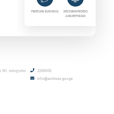
ᲝᲜᲚᲐᲘᲜ ᲛᲐᲦᲐᲖᲘᲐ
ᲔᲚᲔᲥᲢᲠᲝᲜᲣᲚᲘ
ᲙᲐᲢᲐᲚᲝᲒᲔᲑᲘ
ი N1, თბილისი
2290505
info@archives.gov.ge