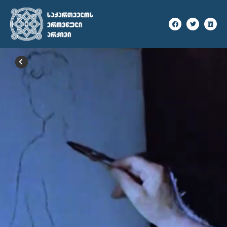
ᲣᲙᲐᲜ ᲓᲐᲑᲠᲣᲜᲔᲑᲐ