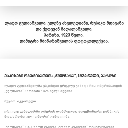
ლადო გუდიაშვილი, ელენე ახვლედიანი, რუსიკო მდივანი
და ქეთევან მაღალაშვილი.
პარიზი, 1923 წელი.
დიმიტრი მძინარიშვილის ფოტოკოლექცია.
ᲔᲡᲙᲘᲖᲔᲑᲘ ᲝᲞᲔᲠᲘᲡᲐᲗᲕᲘᲡ „ᲒᲣᲚᲜᲐᲠᲐ“, 1924 ᲬᲔᲚᲘ, ᲞᲐᲠᲘᲖᲘ
ლადო გუდიაშვილმა ესკიზები ერეკლე ჯაბადარის ოპერისათვის
„გულნარა“ პარიზში 1924 წელს შექმნა.
მუყაო, აკვარელი.
ერეკლე ჯაბადარმა ოპერის ლიბრეტოდ ალექსანდრე ყაზბეგის
მოთხრობა „ელეონორა“ გამოიყენა.
„გულნარა“ 1924 წელს ოპერა „გრანდ-ოპერის“ რეპერტუარში