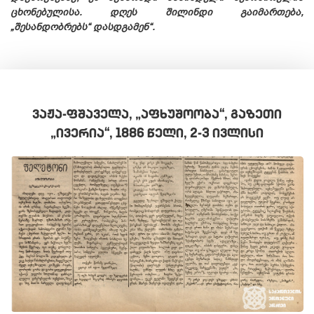
ცხონებულისა.
დღეს შილინდი გაიმართება,
„შესანდობრებს“ დასდგამენ“.
ᲕᲐᲟᲐ-ᲤᲨᲐᲕᲔᲚᲐ, „ᲐᲤᲮᲣᲨᲝᲝᲑᲐ“, ᲒᲐᲖᲔᲗᲘ
„ᲘᲕᲔᲠᲘᲐ“, 1886 ᲬᲔᲚᲘ, 2-3 ᲘᲕᲚᲘᲡᲘ