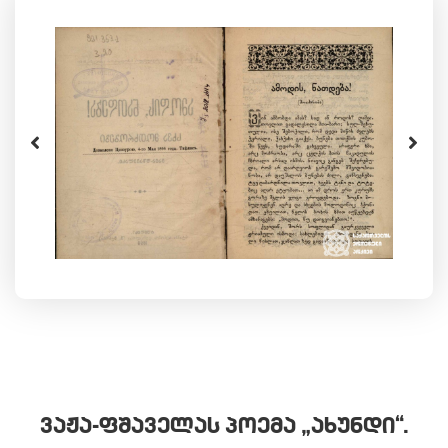
ᲕᲐᲟᲐ-ᲤᲨᲐᲕᲔᲚᲐᲡ ᲞᲝᲔᲛᲐ „ᲐᲮᲣᲜᲓᲘ“.