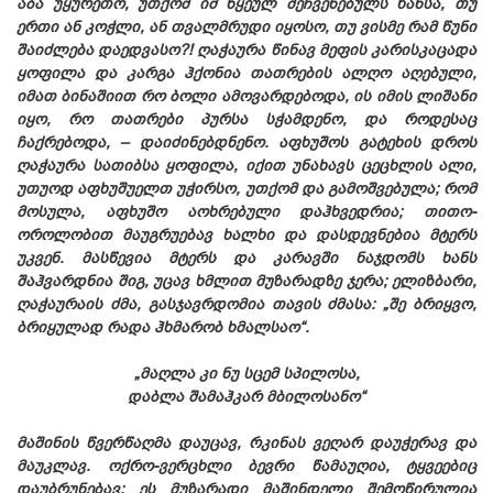
აბა უყურეთო, უთქომ იმ წყეულ შეჩვენებულს ხანსა, თუ
ერთი ან კოჭლი, ან თვალმრუდი იყოსო, თუ ვისმე რამ წუნი
შაიძლება დაედვასო?! ღაჭაურა წინავ მეფის კარისკაცადა
ყოფილა და კარგა ჰქონია თათრების ალღო აღებული,
იმათ ბინაშიით რო ბოლი ამოვარდებოდა, ის იმის ლიშანი
იყო, რო თათრები პურსა სჭამდენო, და როდესაც
ჩაქრებოდა, – დაიძინებდნენო. აფხუშოს გატეხის დროს
ღაჭაურა სათიბსა ყოფილა, იქით უნახავს ცეცხლის ალი,
უთუოდ აფხუშუელთ უჭირსო, უთქომ და გამოშვებულა; რომ
მოსულა, აფხუშო აოხრებული დაჰხვედრია; თითო-
ოროლობით მაუგრუებავ ხალხი და დასდევნებია მტერს
უკვენ. მასწევია მტერს და კარავში ნაჯდომს ხანს
შაჰვარდნია შიგ, უცავ ხმლით მუზარადზე ჯერა; ელიზბარი,
ღაჭაურაის ძმა, გასჯავრდომია თავის ძმასა: „შე ბრიყვო,
ბრიყულად რადა ჰხმარობ ხმალსაო“.
„მაღლა კი ნუ სცემ სპილოსა,
დაბლა შამაჰკარ მბილოსანო“
მაშინის წვერწაღმა დაუცავ, რკინას ვეღარ დაუჭერავ და
მაუკლავ. ოქრო-ვერცხლი ბევრი წამაუღია, ტყვეებიც
დაუბრუნებავ; ეს მუზარადი მაშინდელი შემოწირულია