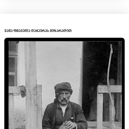
ᲕᲐᲟᲐ-ᲤᲨᲐᲕᲔᲚᲐ ᲦᲐᲭᲐᲣᲠᲐᲡ ᲛᲣᲖᲐᲠᲐᲓᲘᲗ