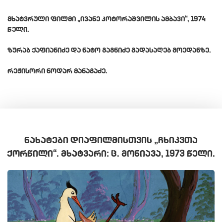
ᲛᲮᲐᲢᲕᲠᲣᲚᲘ ᲤᲘᲚᲛᲘ „ᲘᲕᲐᲜᲔ ᲙᲝᲢᲝᲠᲐᲨᲕᲘᲚᲘᲡ ᲐᲛᲑᲐᲕᲘ“, 1974
ᲬᲔᲚᲘ.
ᲖᲣᲠᲐᲑ ᲥᲐᲤᲘᲐᲜᲘᲫᲔ ᲓᲐ ᲜᲐᲢᲝ ᲒᲐᲒᲜᲘᲫᲔ ᲒᲐᲓᲐᲡᲐᲦᲔᲑ ᲛᲝᲔᲓᲐᲜᲖᲔ.
ᲠᲔᲟᲘᲡᲝᲠᲘ ᲜᲝᲓᲐᲠ ᲛᲐᲜᲐᲒᲐᲫᲔ.
ᲜᲐᲮᲐᲢᲔᲑᲘ ᲓᲘᲐᲤᲘᲚᲛᲘᲡᲗᲕᲘᲡ „ᲩᲮᲘᲙᲕᲗᲐ
ᲥᲝᲠᲬᲘᲚᲘ“. ᲛᲮᲐᲢᲕᲐᲠᲘ: Ც. ᲛᲝᲜᲘᲐᲕᲐ, 1973 ᲬᲔᲚᲘ.