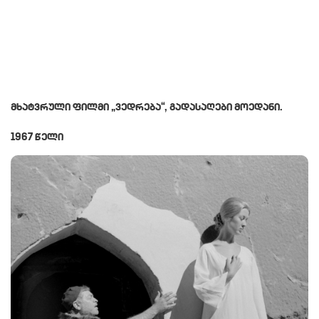
ᲛᲮᲐᲢᲕᲠᲣᲚᲘ ᲤᲘᲚᲛᲘ „ᲕᲔᲓᲠᲔᲑᲐ“, ᲒᲐᲓᲐᲡᲐᲦᲔᲑᲘ ᲛᲝᲔᲓᲐᲜᲘ.
1967 ᲬᲔᲚᲘ