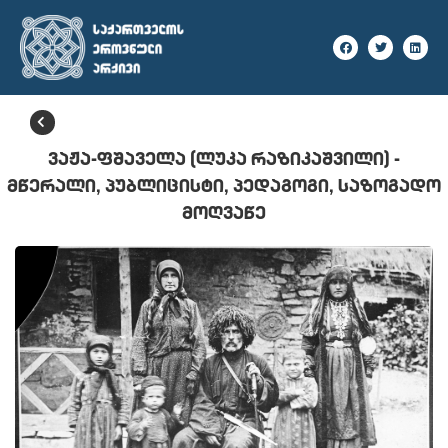
ᲣᲙᲐᲜ ᲓᲐᲑᲠᲣᲜᲔᲑᲐ
ᲕᲐᲟᲐ-ᲤᲨᲐᲕᲔᲚᲐ (ᲚᲣᲙᲐ ᲠᲐᲖᲘᲙᲐᲨᲕᲘᲚᲘ) -
ᲛᲬᲔᲠᲐᲚᲘ, ᲞᲣᲑᲚᲘᲪᲘᲡᲢᲘ, ᲞᲔᲓᲐᲒᲝᲒᲘ, ᲡᲐᲖᲝᲒᲐᲓᲝ
ᲛᲝᲦᲕᲐᲬᲔ