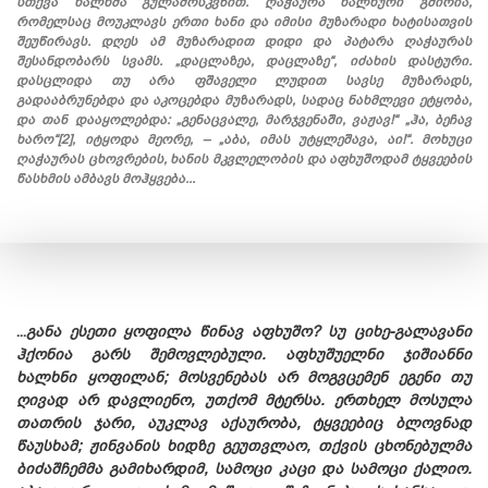
სთქვა ხალხმა გულამოსკვნით. ღაჭაურა ხალხური გმირია,
რომელსაც მოუკლავს ერთი ხანი და იმისი მუზარადი ხატისათვის
შეუწირავს. დღეს ამ მუზარადით დიდი და პატარა ღაჭაურას
შესანდობარს სვამს. „დაცლაზეა, დაცლაზე“, იძახის დასტური.
დასცლიდა თუ არა ფშაველი ლუდით სავსე მუზარადს,
გადააბრუნებდა და აკოცებდა მუზარადს, სადაც ნახმლევი ეტყობა,
და თან დააყოლებდა: „გენაცვალე, მარჯვენაში, ვაჟავ!“ „ჰა, ბეჩავ
ხარო“[2], იტყოდა მეორე, – „აბა, იმას უტყლეშავა, აი!“. მოხუცი
ღაჭაურას ცხოვრების, ხანის მკვლელობის და აფხუშოდამ ტყვეების
წასხმის ამბავს მოჰყვება...
...
განა ესეთი ყოფილა წინავ აფხუშო? სუ ციხე-გალავანი
ჰქონია გარს შემოვლებული. აფხუშუელნი ჯიშიანნი
ხალხნი ყოფილან; მოსვენებას არ მოგვცემენ ეგენი თუ
ღივად არ დავლიენო, უთქომ მტერსა. ერთხელ მოსულა
თათრის ჯარი, აუკლავ აქაურობა, ტყვეებიც ბლოვნად
წაუსხამ; ჟინვანის ხიდზე გეუთვლაო, თქვის ცხონებულმა
ბიძაშჩემმა გამიხარდიმ, სამოცი კაცი და სამოცი ქალიო.