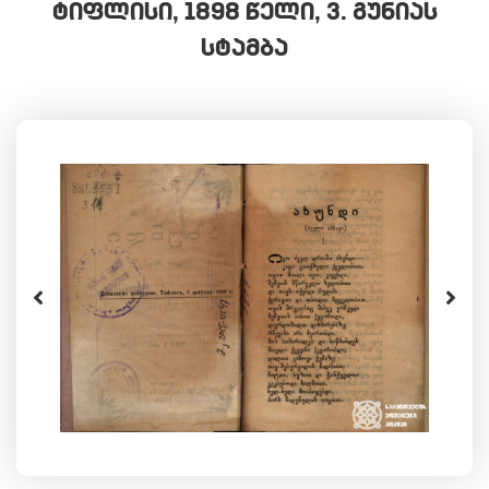
ᲢᲘᲤᲚᲘᲡᲘ, 1898 ᲬᲔᲚᲘ, Ვ. ᲒᲣᲜᲘᲐᲡ
ᲡᲢᲐᲛᲑᲐ