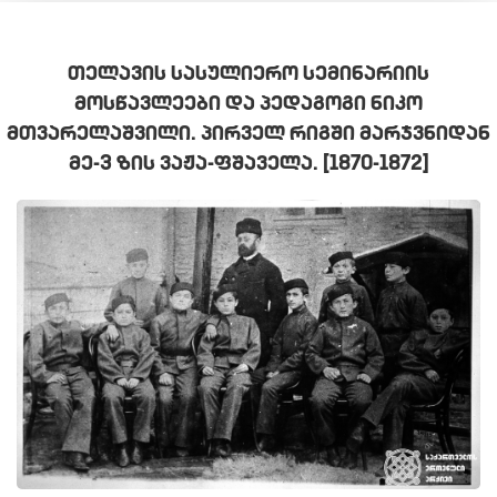
ᲗᲔᲚᲐᲕᲘᲡ ᲡᲐᲡᲣᲚᲘᲔᲠᲝ ᲡᲔᲛᲘᲜᲐᲠᲘᲘᲡ
ᲛᲝᲡᲬᲐᲕᲚᲔᲔᲑᲘ ᲓᲐ ᲞᲔᲓᲐᲒᲝᲒᲘ ᲜᲘᲙᲝ
ᲛᲗᲕᲐᲠᲔᲚᲐᲨᲕᲘᲚᲘ. ᲞᲘᲠᲕᲔᲚ ᲠᲘᲒᲨᲘ ᲛᲐᲠᲯᲕᲜᲘᲓᲐᲜ
ᲛᲔ-3 ᲖᲘᲡ ᲕᲐᲟᲐ-ᲤᲨᲐᲕᲔᲚᲐ. [1870-1872]