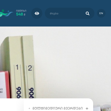
ᲘᲕᲚᲘᲡᲘ
548
EN
₾
ᲛᲣᲚᲢᲘᲛᲔᲓᲘᲣᲠᲘ ᲒᲕᲔᲠᲓᲔᲑᲘ