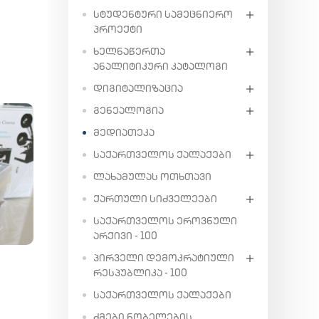
ᲡᲢᲣᲓᲔᲜᲢᲣᲠᲘ ᲡᲐᲛᲔᲪᲜᲘᲔᲠᲝ
ᲞᲠᲝᲔᲥᲢᲘ
ᲮᲔᲚᲜᲐᲬᲔᲠᲗᲐ
ᲐᲜᲐᲚᲘᲢᲘᲙᲣᲠᲘ ᲙᲐᲢᲐᲚᲝᲒᲘ
ᲓᲘᲒᲘᲢᲐᲚᲘᲖᲐᲪᲘᲐ
ᲒᲔᲜᲔᲐᲚᲝᲒᲘᲐ
ᲛᲔᲓᲘᲐᲗᲔᲙᲐ
ᲡᲐᲥᲐᲠᲗᲕᲔᲚᲝᲡ ᲥᲐᲚᲐᲥᲔᲑᲘ
ᲚᲐᲮᲐᲛᲣᲚᲐᲡ ᲝᲗᲮᲗᲐᲕᲘ
ᲥᲐᲠᲗᲣᲚᲘ ᲡᲘᲫᲕᲔᲚᲔᲔᲑᲘ
ᲡᲐᲥᲐᲠᲗᲕᲔᲚᲝᲡ ᲔᲠᲝᲕᲜᲣᲚᲘ
ᲐᲠᲥᲘᲕᲘ - 100
ᲞᲘᲠᲕᲔᲚᲘ ᲓᲔᲛᲝᲙᲠᲐᲢᲘᲣᲚᲘ
ᲠᲔᲡᲞᲣᲑᲚᲘᲙᲐ - 100
ᲡᲐᲥᲐᲠᲗᲕᲔᲚᲝᲡ ᲥᲐᲚᲐᲥᲔᲑᲘ
ᲫᲛᲔᲑᲘ ᲜᲝᲑᲔᲚᲔᲑᲘᲡ