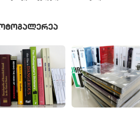
ᲝᲢᲝᲒᲐᲚᲔᲠᲔᲐ