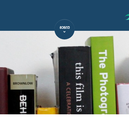
ᲛᲔᲜᲘᲣ