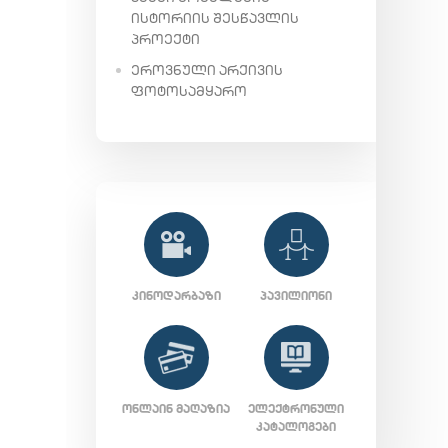
ᲘᲡᲢᲝᲠᲘᲘᲡ ᲨᲔᲡᲬᲐᲕᲚᲘᲡ
ᲞᲠᲝᲔᲥᲢᲘ
ᲔᲠᲝᲕᲜᲣᲚᲘ ᲐᲠᲥᲘᲕᲘᲡ
ᲤᲝᲢᲝᲡᲐᲛᲧᲐᲠᲝ
ᲙᲘᲜᲝᲓᲐᲠᲑᲐᲖᲘ
ᲞᲐᲕᲘᲚᲘᲝᲜᲘ
ᲝᲜᲚᲐᲘᲜ ᲛᲐᲦᲐᲖᲘᲐ
ᲔᲚᲔᲥᲢᲠᲝᲜᲣᲚᲘ
ᲙᲐᲢᲐᲚᲝᲒᲔᲑᲘ