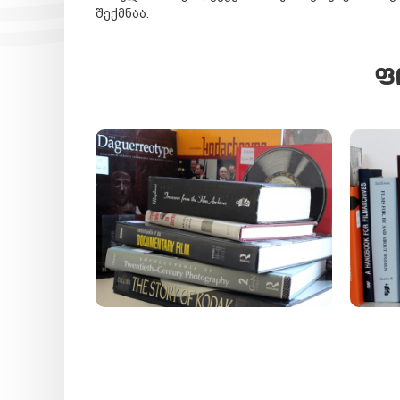
შექმნაა.
Ფ