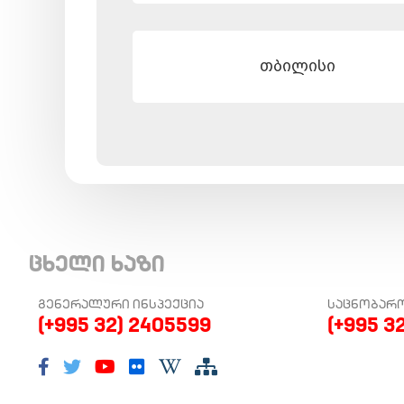
თბილისი
ცხელი ხაზი
ᲒᲔᲜᲔᲠᲐᲚᲣᲠᲘ ᲘᲜᲡᲞᲔᲥᲪᲘᲐ
ᲡᲐᲪᲜᲝᲑᲐᲠ
(+995 32) 2405599
(+995 3