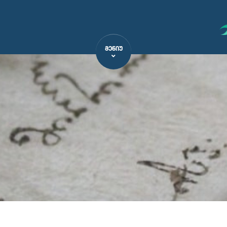
ᲛᲔᲜᲘᲣ