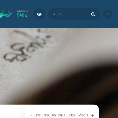
ᲘᲕᲚᲘᲡᲘ
548
EN
₾
ᲛᲣᲚᲢᲘᲛᲔᲓᲘᲣᲠᲘ ᲒᲕᲔᲠᲓᲔᲑᲘ