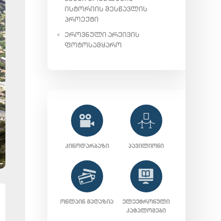
ᲘᲡᲢᲝᲠᲘᲘᲡ ᲨᲔᲡᲬᲐᲕᲚᲘᲡ
ᲞᲠᲝᲔᲥᲢᲘ
ᲔᲠᲝᲕᲜᲣᲚᲘ ᲐᲠᲥᲘᲕᲘᲡ
ᲤᲝᲢᲝᲡᲐᲛᲧᲐᲠᲝ
ᲙᲘᲜᲝᲓᲐᲠᲑᲐᲖᲘ
ᲞᲐᲕᲘᲚᲘᲝᲜᲘ
ᲝᲜᲚᲐᲘᲜ ᲛᲐᲦᲐᲖᲘᲐ
ᲔᲚᲔᲥᲢᲠᲝᲜᲣᲚᲘ
ᲙᲐᲢᲐᲚᲝᲒᲔᲑᲘ