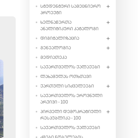
ᲡᲢᲣᲓᲔᲜᲢᲣᲠᲘ ᲡᲐᲛᲔᲪᲜᲘᲔᲠᲝ
ᲞᲠᲝᲔᲥᲢᲘ
ᲮᲔᲚᲜᲐᲬᲔᲠᲗᲐ
ᲐᲜᲐᲚᲘᲢᲘᲙᲣᲠᲘ ᲙᲐᲢᲐᲚᲝᲒᲘ
ᲓᲘᲒᲘᲢᲐᲚᲘᲖᲐᲪᲘᲐ
ᲒᲔᲜᲔᲐᲚᲝᲒᲘᲐ
ᲛᲔᲓᲘᲐᲗᲔᲙᲐ
ᲡᲐᲥᲐᲠᲗᲕᲔᲚᲝᲡ ᲥᲐᲚᲐᲥᲔᲑᲘ
ᲚᲐᲮᲐᲛᲣᲚᲐᲡ ᲝᲗᲮᲗᲐᲕᲘ
ᲥᲐᲠᲗᲣᲚᲘ ᲡᲘᲫᲕᲔᲚᲔᲔᲑᲘ
ᲡᲐᲥᲐᲠᲗᲕᲔᲚᲝᲡ ᲔᲠᲝᲕᲜᲣᲚᲘ
ᲐᲠᲥᲘᲕᲘ - 100
ᲞᲘᲠᲕᲔᲚᲘ ᲓᲔᲛᲝᲙᲠᲐᲢᲘᲣᲚᲘ
ᲠᲔᲡᲞᲣᲑᲚᲘᲙᲐ - 100
ᲡᲐᲥᲐᲠᲗᲕᲔᲚᲝᲡ ᲥᲐᲚᲐᲥᲔᲑᲘ
ᲫᲛᲔᲑᲘ ᲜᲝᲑᲔᲚᲔᲑᲘᲡ