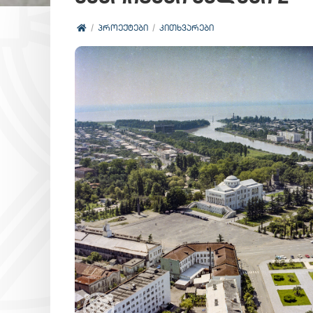
ᲞᲠᲝᲔᲥᲢᲔᲑᲘ
ᲙᲘᲗᲮᲕᲐᲠᲔᲑᲘ