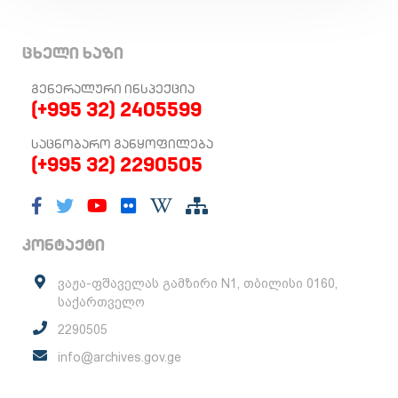
ცხელი ხაზი
ᲒᲔᲜᲔᲠᲐᲚᲣᲠᲘ ᲘᲜᲡᲞᲔᲥᲪᲘᲐ
(+995 32) 2405599
ᲡᲐᲪᲜᲝᲑᲐᲠᲝ ᲒᲐᲜᲧᲝᲤᲘᲚᲔᲑᲐ
(+995 32) 2290505
კონტაქტი
ვაჟა-ფშაველას გამზირი N1, თბილისი 0160,
საქართველო
2290505
info@archives.gov.ge