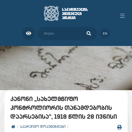
EN
კანონი „სახელმწიფო
კონტროლიორის თანამდებობის
დაარსებისა“, 1918 წლის 28 ივნისი
ᲡᲐᲐᲠᲥᲘᲕᲝ ᲓᲝᲙᲣᲛᲔᲜᲢᲔᲑᲘ