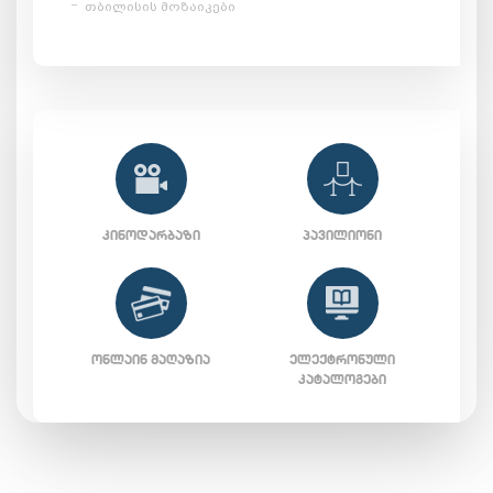
თბილისის მოზაიკები
ᲙᲘᲜᲝᲓᲐᲠᲑᲐᲖᲘ
ᲞᲐᲕᲘᲚᲘᲝᲜᲘ
ᲝᲜᲚᲐᲘᲜ ᲛᲐᲦᲐᲖᲘᲐ
ᲔᲚᲔᲥᲢᲠᲝᲜᲣᲚᲘ
ᲙᲐᲢᲐᲚᲝᲒᲔᲑᲘ