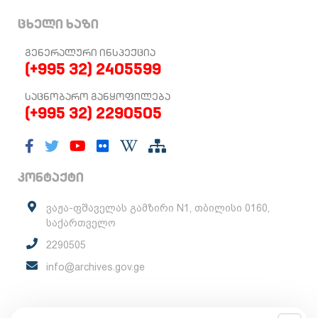
ცხელი ხაზი
ᲒᲔᲜᲔᲠᲐᲚᲣᲠᲘ ᲘᲜᲡᲞᲔᲥᲪᲘᲐ
(+995 32) 2405599
ᲡᲐᲪᲜᲝᲑᲐᲠᲝ ᲒᲐᲜᲧᲝᲤᲘᲚᲔᲑᲐ
(+995 32) 2290505
კონტაქტი
ვაჟა-ფშაველას გამზირი N1, თბილისი 0160,
საქართველო
2290505
info@archives.gov.ge