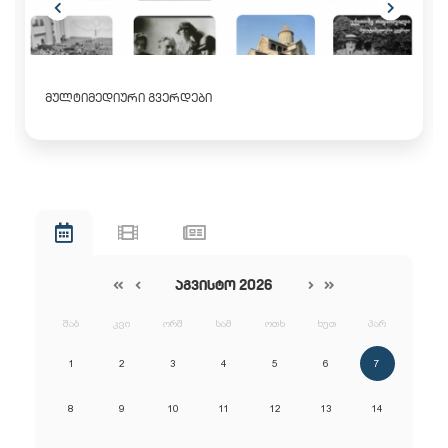
ᲛᲣᲚᲢᲘᲛᲔᲓᲘᲣᲠᲘ ᲒᲕᲔᲠᲓᲔᲑᲘ
ᲐᲒᲕᲘᲡᲢᲝ 2026
შაბ
კვი
ორშ
სამ
ოთხ
ხუთ
პარ
1
2
3
4
5
6
7
8
9
10
11
12
13
14