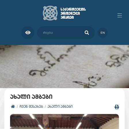
EN
ახალი ამბები
ᲩᲕᲔᲜ ᲨᲔᲡᲐᲮᲔᲑ
ᲐᲮᲐᲚᲘ ᲐᲛᲑᲔᲑᲘ