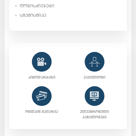
ᲦᲝᲜᲘᲡᲫᲘᲔᲑᲔᲑᲘ
ᲡᲢᲐᲢᲘᲡᲢᲘᲙᲐ
ᲙᲘᲜᲝᲓᲐᲠᲑᲐᲖᲘ
ᲞᲐᲕᲘᲚᲘᲝᲜᲘ
ᲝᲜᲚᲐᲘᲜ ᲛᲐᲦᲐᲖᲘᲐ
ᲔᲚᲔᲥᲢᲠᲝᲜᲣᲚᲘ
ᲙᲐᲢᲐᲚᲝᲒᲔᲑᲘ