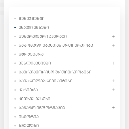
ᲛᲔᲜᲔᲯᲛᲔᲜᲢᲘ
ᲐᲮᲐᲚᲘ ᲐᲛᲑᲔᲑᲘ
ᲪᲔᲜᲢᲠᲐᲚᲣᲠᲘ ᲐᲞᲐᲠᲐᲢᲘ
ᲡᲐᲖᲝᲒᲐᲓᲝᲔᲑᲐᲡᲗᲐᲜ ᲣᲠᲗᲘᲔᲠᲗᲝᲑᲐ
ᲡᲢᲠᲣᲥᲢᲣᲠᲐ
ᲞᲣᲑᲚᲘᲙᲐᲪᲘᲔᲑᲘ
ᲡᲐᲔᲠᲗᲐᲨᲝᲠᲘᲡᲝ ᲣᲠᲗᲘᲔᲠᲗᲝᲑᲔᲑᲘ
ᲡᲐᲛᲐᲠᲗᲚᲔᲑᲠᲘᲕᲘ ᲐᲥᲢᲔᲑᲘ
ᲙᲐᲠᲘᲔᲠᲐ
ᲙᲘᲗᲮᲕᲐ-ᲞᲐᲡᲣᲮᲘ
ᲡᲐᲯᲐᲠᲝ ᲘᲜᲤᲝᲠᲛᲐᲪᲘᲐ
ᲘᲡᲢᲝᲠᲘᲐ
ᲑᲛᲣᲚᲔᲑᲘ