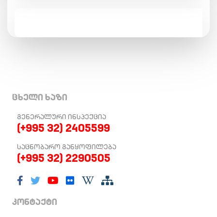
ცხელი ხაზი
ᲒᲔᲜᲔᲠᲐᲚᲣᲠᲘ ᲘᲜᲡᲞᲔᲥᲪᲘᲐ
(+995 32) 2405599
ᲡᲐᲪᲜᲝᲑᲐᲠᲝ ᲒᲐᲜᲧᲝᲤᲘᲚᲔᲑᲐ
(+995 32) 2290505
კონტაქტი