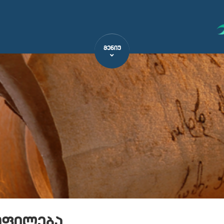
ᲛᲔᲜᲘᲣ
ოფილება