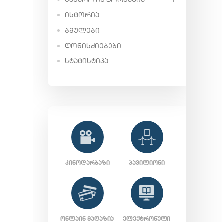
ᲘᲡᲢᲝᲠᲘᲐ
ᲑᲛᲣᲚᲔᲑᲘ
ᲦᲝᲜᲘᲡᲫᲘᲔᲑᲔᲑᲘ
ᲡᲢᲐᲢᲘᲡᲢᲘᲙᲐ
ᲙᲘᲜᲝᲓᲐᲠᲑᲐᲖᲘ
ᲞᲐᲕᲘᲚᲘᲝᲜᲘ
ᲝᲜᲚᲐᲘᲜ ᲛᲐᲦᲐᲖᲘᲐ
ᲔᲚᲔᲥᲢᲠᲝᲜᲣᲚᲘ