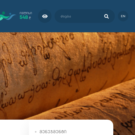
ᲘᲕᲚᲘᲡᲘ
548
EN
₾
ᲛᲔᲜᲔᲯᲛᲔᲜᲢᲘ