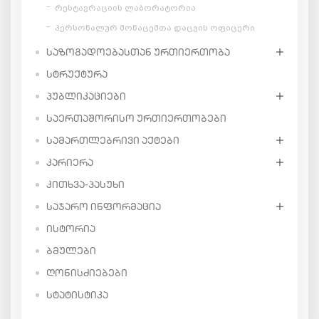
რესტავრაციის ლაბორატორია
პერსონალურ მონაცემთა დაცვის ოფიცერი
ᲡᲐᲖᲝᲒᲐᲓᲝᲔᲑᲐᲡᲗᲐᲜ ᲣᲠᲗᲘᲔᲠᲗᲝᲑᲐ
ᲡᲢᲠᲣᲥᲢᲣᲠᲐ
ᲞᲣᲑᲚᲘᲙᲐᲪᲘᲔᲑᲘ
ᲡᲐᲔᲠᲗᲐᲨᲝᲠᲘᲡᲝ ᲣᲠᲗᲘᲔᲠᲗᲝᲑᲔᲑᲘ
ᲡᲐᲛᲐᲠᲗᲚᲔᲑᲠᲘᲕᲘ ᲐᲥᲢᲔᲑᲘ
ᲙᲐᲠᲘᲔᲠᲐ
ᲙᲘᲗᲮᲕᲐ-ᲞᲐᲡᲣᲮᲘ
ᲡᲐᲯᲐᲠᲝ ᲘᲜᲤᲝᲠᲛᲐᲪᲘᲐ
ᲘᲡᲢᲝᲠᲘᲐ
ᲑᲛᲣᲚᲔᲑᲘ
ᲦᲝᲜᲘᲡᲫᲘᲔᲑᲔᲑᲘ
ᲡᲢᲐᲢᲘᲡᲢᲘᲙᲐ