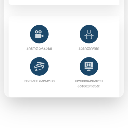
ᲙᲘᲜᲝᲓᲐᲠᲑᲐᲖᲘ
ᲞᲐᲕᲘᲚᲘᲝᲜᲘ
ᲝᲜᲚᲐᲘᲜ ᲛᲐᲦᲐᲖᲘᲐ
ᲔᲚᲔᲥᲢᲠᲝᲜᲣᲚᲘ
ᲙᲐᲢᲐᲚᲝᲒᲔᲑᲘ