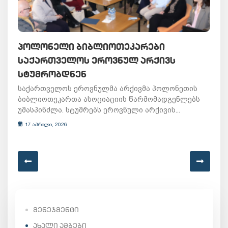
ᲞᲝᲚᲝᲜᲔᲚᲘ ᲑᲘᲑᲚᲘᲝᲗᲔᲙᲐᲠᲔᲑᲘ
ᲡᲐᲥᲐᲠᲗᲕᲔᲚᲝᲡ ᲔᲠᲝᲕᲜᲣᲚ ᲐᲠᲥᲘᲕᲡ
ᲡᲢᲣᲛᲠᲝᲑᲓᲜᲔᲜ
საქართველოს ეროვნულმა არქივმა პოლონეთის
ბიბლიოთეკართა ასოციაციის წარმომადგენლებს
უმასპინძლა. სტუმრებს ეროვნული არქივის...
17 აპრილი, 2026
ᲛᲔᲜᲔᲯᲛᲔᲜᲢᲘ
ᲐᲮᲐᲚᲘ ᲐᲛᲑᲔᲑᲘ