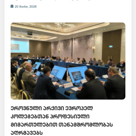
20 მაისი, 2026
ᲔᲠᲝᲕᲜᲣᲚᲘ ᲐᲠᲥᲘᲕᲘ ᲔᲕᲠᲝᲞᲔᲚ
ᲙᲝᲚᲔᲒᲔᲑᲗᲐᲜ ᲞᲠᲝᲤᲔᲡᲘᲣᲚᲘ
ᲛᲘᲛᲐᲠᲗᲣᲚᲔᲑᲘᲗ ᲗᲐᲜᲐᲛᲨᲠᲝᲛᲚᲝᲑᲐᲡ
ᲐᲦᲠᲛᲐᲕᲔᲑᲡ