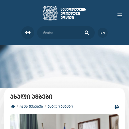
EN
ახალი ამბები
ᲩᲕᲔᲜ ᲨᲔᲡᲐᲮᲔᲑ
ᲐᲮᲐᲚᲘ ᲐᲛᲑᲔᲑᲘ