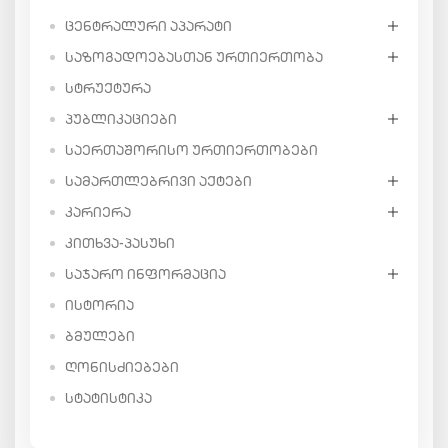
ᲪᲔᲜᲢᲠᲐᲚᲣᲠᲘ ᲐᲞᲐᲠᲐᲢᲘ
ᲡᲐᲖᲝᲒᲐᲓᲝᲔᲑᲐᲡᲗᲐᲜ ᲣᲠᲗᲘᲔᲠᲗᲝᲑᲐ
ᲡᲢᲠᲣᲥᲢᲣᲠᲐ
ᲞᲣᲑᲚᲘᲙᲐᲪᲘᲔᲑᲘ
ᲡᲐᲔᲠᲗᲐᲨᲝᲠᲘᲡᲝ ᲣᲠᲗᲘᲔᲠᲗᲝᲑᲔᲑᲘ
ᲡᲐᲛᲐᲠᲗᲚᲔᲑᲠᲘᲕᲘ ᲐᲥᲢᲔᲑᲘ
ᲙᲐᲠᲘᲔᲠᲐ
ᲙᲘᲗᲮᲕᲐ-ᲞᲐᲡᲣᲮᲘ
ᲡᲐᲯᲐᲠᲝ ᲘᲜᲤᲝᲠᲛᲐᲪᲘᲐ
ᲘᲡᲢᲝᲠᲘᲐ
ᲑᲛᲣᲚᲔᲑᲘ
ᲦᲝᲜᲘᲡᲫᲘᲔᲑᲔᲑᲘ
ᲡᲢᲐᲢᲘᲡᲢᲘᲙᲐ