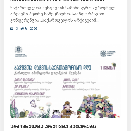
საქართველოს იუსტიციის სამინისტროს ეროვნულ
არქივში მეორე სამეცნიერო-საინფორმაციო
კონფერენცია „საქართველოს არქივები&...
13 ივნისი, 2026
ᲔᲠᲝᲕᲜᲣᲚᲛᲐ ᲐᲠᲥᲘᲕᲛᲐ ᲞᲐᲢᲐᲠᲔᲑᲡ