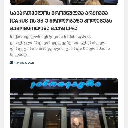
ᲡᲐᲥᲐᲠᲗᲕᲔᲚᲝᲡ ᲔᲠᲝᲕᲜᲣᲚᲛᲐ ᲐᲠᲥᲘᲕᲛᲐ
ICARUS-ᲘᲡ 36-Ე ᲧᲠᲘᲚᲝᲑᲐᲖᲔ ᲙᲝᲚᲔᲒᲔᲑᲡ
ᲒᲐᲛᲝᲪᲓᲘᲚᲔᲑᲐ ᲒᲐᲣᲖᲘᲐᲠᲐ
საქართველოს იუსტიციის სამინისტროს
ეროვნული არქივის დელეგაციამ, გენერალური
დირექტორის მოადგილის, გიორგი სოფრომაძის
ხელმძღ...
1 ივნისი, 2026