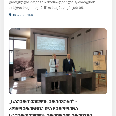
ეროვნული არქივის მომზადებული გამოფენის
„პატრიარქი ილია II“ დათვალიერება ამ...
16 ივნისი, 2026
„ᲡᲐᲥᲐᲠᲗᲕᲔᲚᲝᲡ ᲐᲠᲥᲘᲕᲔᲑᲘ“ -
ᲙᲝᲜᲤᲔᲠᲔᲜᲪᲘᲐ ᲓᲐ ᲒᲐᲛᲝᲤᲔᲜᲐ
ᲡᲐᲥᲐᲠᲗᲕᲔᲚᲝᲡ ᲔᲠᲝᲕᲜᲣᲚ ᲐᲠᲥᲘᲕᲨᲘ