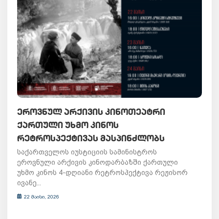
ᲔᲠᲝᲕᲜᲣᲚ ᲐᲠᲥᲘᲕᲘᲡ ᲙᲘᲜᲝᲗᲔᲐᲢᲠᲘ
ᲥᲐᲠᲗᲣᲚᲘ ᲣᲮᲛᲝ ᲙᲘᲜᲝᲡ
ᲠᲔᲢᲠᲝᲡᲞᲔᲥᲢᲘᲕᲐᲡ ᲛᲐᲡᲞᲘᲜᲫᲚᲝᲑᲡ
საქართველოს იუსტიციის სამინისტროს
ეროვნული არქივის კინოდარბაზში ქართული
უხმო კინოს 4-დღიანი რეტროსპექტივა რეჟისორ
ივანე...
22 მაისი, 2026