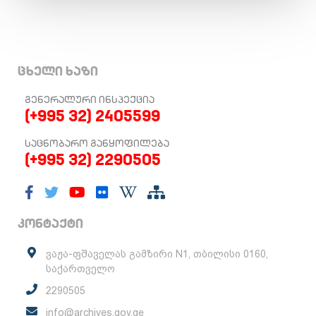
ცხელი ხაზი
ᲒᲔᲜᲔᲠᲐᲚᲣᲠᲘ ᲘᲜᲡᲞᲔᲥᲪᲘᲐ
(+995 32) 2405599
ᲡᲐᲪᲜᲝᲑᲐᲠᲝ ᲒᲐᲜᲧᲝᲤᲘᲚᲔᲑᲐ
(+995 32) 2290505
კონტაქტი
ვაჟა-ფშაველას გამზირი N1, თბილისი 0160,
საქართველო
2290505
info@archives.gov.ge