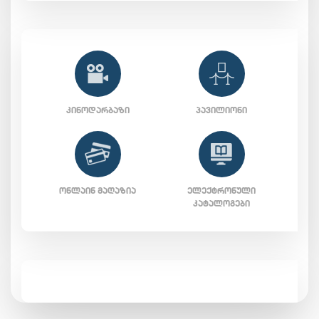
ᲙᲘᲜᲝᲓᲐᲠᲑᲐᲖᲘ
ᲞᲐᲕᲘᲚᲘᲝᲜᲘ
ᲝᲜᲚᲐᲘᲜ ᲛᲐᲦᲐᲖᲘᲐ
ᲔᲚᲔᲥᲢᲠᲝᲜᲣᲚᲘ
ᲙᲐᲢᲐᲚᲝᲒᲔᲑᲘ