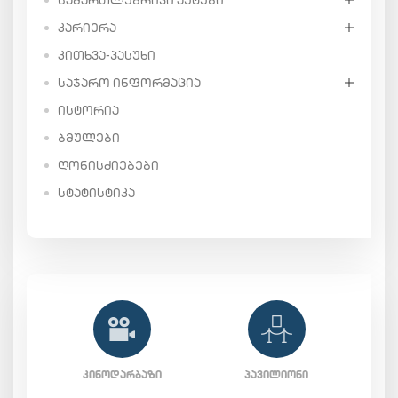
ᲙᲐᲠᲘᲔᲠᲐ
ᲙᲘᲗᲮᲕᲐ-ᲞᲐᲡᲣᲮᲘ
ᲡᲐᲯᲐᲠᲝ ᲘᲜᲤᲝᲠᲛᲐᲪᲘᲐ
ᲘᲡᲢᲝᲠᲘᲐ
ᲑᲛᲣᲚᲔᲑᲘ
ᲦᲝᲜᲘᲡᲫᲘᲔᲑᲔᲑᲘ
ᲡᲢᲐᲢᲘᲡᲢᲘᲙᲐ
ᲙᲘᲜᲝᲓᲐᲠᲑᲐᲖᲘ
ᲞᲐᲕᲘᲚᲘᲝᲜᲘ