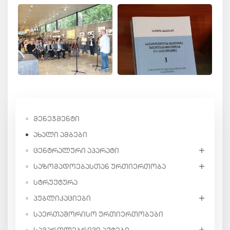
ᲛᲔᲜᲔᲯᲛᲔᲜᲢᲘ
ᲐᲮᲐᲚᲘ ᲐᲛᲑᲔᲑᲘ
ᲪᲔᲜᲢᲠᲐᲚᲣᲠᲘ ᲐᲞᲐᲠᲐᲢᲘ
ᲡᲐᲖᲝᲒᲐᲓᲝᲔᲑᲐᲡᲗᲐᲜ ᲣᲠᲗᲘᲔᲠᲗᲝᲑᲐ
ᲡᲢᲠᲣᲥᲢᲣᲠᲐ
ᲞᲣᲑᲚᲘᲙᲐᲪᲘᲔᲑᲘ
ᲡᲐᲔᲠᲗᲐᲨᲝᲠᲘᲡᲝ ᲣᲠᲗᲘᲔᲠᲗᲝᲑᲔᲑᲘ
ᲡᲐᲛᲐᲠᲗᲚᲔᲑᲠᲘᲕᲘ ᲐᲥᲢᲔᲑᲘ