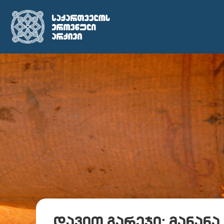
დავით გარეჯი; მანანა