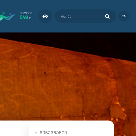
ᲘᲕᲚᲘᲡᲘ
548
EN
₾
ᲛᲔᲜᲔᲯᲛᲔᲜᲢᲘ