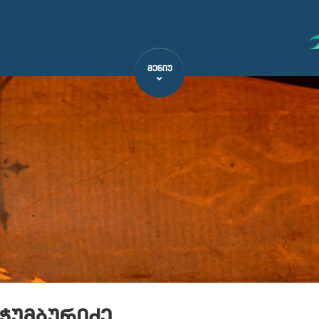
ᲛᲔᲜᲘᲣ
 ჭუმბურიძე