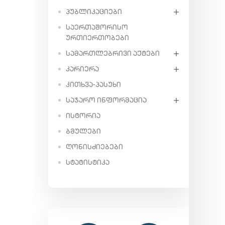
ᲞᲣᲑᲚᲘᲙᲐᲪᲘᲔᲑᲘ
ᲡᲐᲔᲠᲗᲐᲨᲝᲠᲘᲡᲝ
ᲣᲠᲗᲘᲔᲠᲗᲝᲑᲔᲑᲘ
ᲡᲐᲛᲐᲠᲗᲚᲔᲑᲠᲘᲕᲘ ᲐᲥᲢᲔᲑᲘ
ᲙᲐᲠᲘᲔᲠᲐ
ᲙᲘᲗᲮᲕᲐ-ᲞᲐᲡᲣᲮᲘ
ᲡᲐᲯᲐᲠᲝ ᲘᲜᲤᲝᲠᲛᲐᲪᲘᲐ
ᲘᲡᲢᲝᲠᲘᲐ
ᲑᲛᲣᲚᲔᲑᲘ
ᲦᲝᲜᲘᲡᲫᲘᲔᲑᲔᲑᲘ
ᲡᲢᲐᲢᲘᲡᲢᲘᲙᲐ