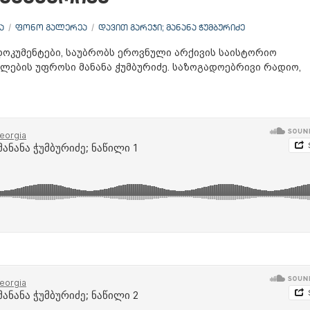
Ა
ᲤᲝᲜᲝ ᲒᲐᲚᲔᲠᲔᲐ
ᲓᲐᲕᲘᲗ ᲒᲐᲠᲔᲯᲘ; ᲛᲐᲜᲐᲜᲐ ᲭᲣᲛᲑᲣᲠᲘᲫᲔ
ოკუმენტები, საუბრობს ეროვნული არქივის საისტორიო
ლების უფროსი მანანა ჭუმბურიძე. საზოგადოებრივი რადიო,