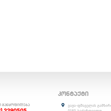
კონტაქტი
Ო ᲒᲐᲜᲧᲝᲤᲘᲚᲔᲑᲐ
ვაჟა-ფშაველას გამზირ
2) 2290505
0160, საქართველო