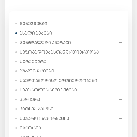
ᲛᲔᲜᲔᲯᲛᲔᲜᲢᲘ
ᲐᲮᲐᲚᲘ ᲐᲛᲑᲔᲑᲘ
ᲪᲔᲜᲢᲠᲐᲚᲣᲠᲘ ᲐᲞᲐᲠᲐᲢᲘ
ᲡᲐᲖᲝᲒᲐᲓᲝᲔᲑᲐᲡᲗᲐᲜ ᲣᲠᲗᲘᲔᲠᲗᲝᲑᲐ
ᲡᲢᲠᲣᲥᲢᲣᲠᲐ
ᲞᲣᲑᲚᲘᲙᲐᲪᲘᲔᲑᲘ
ᲡᲐᲔᲠᲗᲐᲨᲝᲠᲘᲡᲝ ᲣᲠᲗᲘᲔᲠᲗᲝᲑᲔᲑᲘ
ᲡᲐᲛᲐᲠᲗᲚᲔᲑᲠᲘᲕᲘ ᲐᲥᲢᲔᲑᲘ
ᲙᲐᲠᲘᲔᲠᲐ
ᲙᲘᲗᲮᲕᲐ-ᲞᲐᲡᲣᲮᲘ
ᲡᲐᲯᲐᲠᲝ ᲘᲜᲤᲝᲠᲛᲐᲪᲘᲐ
ᲘᲡᲢᲝᲠᲘᲐ