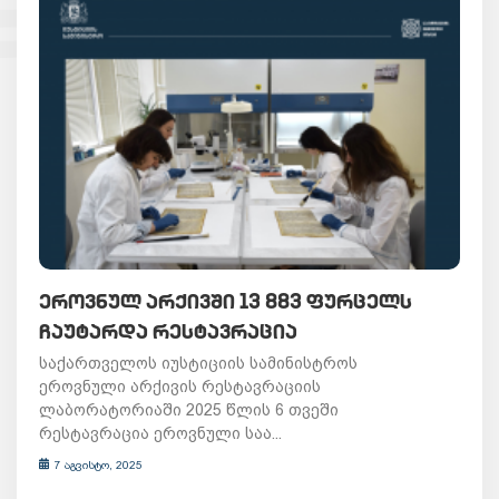
ᲔᲠᲝᲕᲜᲣᲚ ᲐᲠᲥᲘᲕᲨᲘ 13 883 ᲤᲣᲠᲪᲔᲚᲡ
ᲩᲐᲣᲢᲐᲠᲓᲐ ᲠᲔᲡᲢᲐᲕᲠᲐᲪᲘᲐ
საქართველოს იუსტიციის სამინისტროს
ეროვნული არქივის რესტავრაციის
ლაბორატორიაში 2025 წლის 6 თვეში
რესტავრაცია ეროვნული საა...
7 აგვისტო, 2025