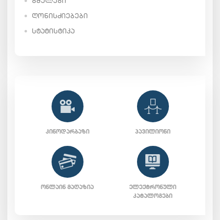
ᲑᲛᲣᲚᲔᲑᲘ
ᲦᲝᲜᲘᲡᲫᲘᲔᲑᲔᲑᲘ
ᲡᲢᲐᲢᲘᲡᲢᲘᲙᲐ
ᲙᲘᲜᲝᲓᲐᲠᲑᲐᲖᲘ
ᲞᲐᲕᲘᲚᲘᲝᲜᲘ
ᲝᲜᲚᲐᲘᲜ ᲛᲐᲦᲐᲖᲘᲐ
ᲔᲚᲔᲥᲢᲠᲝᲜᲣᲚᲘ
ᲙᲐᲢᲐᲚᲝᲒᲔᲑᲘ