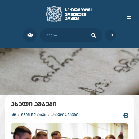
EN
ახალი ამბები
ᲩᲕᲔᲜ ᲨᲔᲡᲐᲮᲔᲑ
ᲐᲮᲐᲚᲘ ᲐᲛᲑᲔᲑᲘ