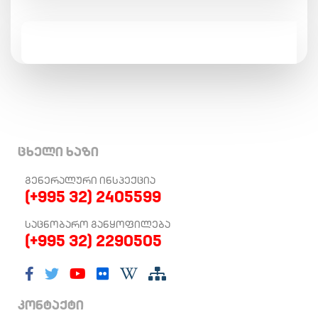
ცხელი ხაზი
ᲒᲔᲜᲔᲠᲐᲚᲣᲠᲘ ᲘᲜᲡᲞᲔᲥᲪᲘᲐ
(+995 32) 2405599
ᲡᲐᲪᲜᲝᲑᲐᲠᲝ ᲒᲐᲜᲧᲝᲤᲘᲚᲔᲑᲐ
(+995 32) 2290505
კონტაქტი