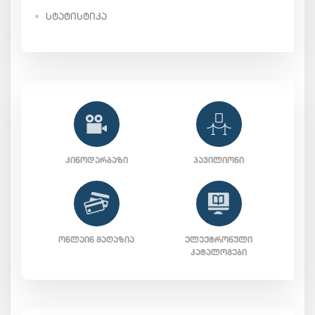
ᲡᲢᲐᲢᲘᲡᲢᲘᲙᲐ
ᲙᲘᲜᲝᲓᲐᲠᲑᲐᲖᲘ
ᲞᲐᲕᲘᲚᲘᲝᲜᲘ
ᲝᲜᲚᲐᲘᲜ ᲛᲐᲦᲐᲖᲘᲐ
ᲔᲚᲔᲥᲢᲠᲝᲜᲣᲚᲘ
ᲙᲐᲢᲐᲚᲝᲒᲔᲑᲘ