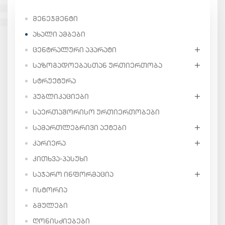
ᲛᲔᲜᲔᲯᲛᲔᲜᲢᲘ
ᲐᲮᲐᲚᲘ ᲐᲛᲑᲔᲑᲘ
ᲪᲔᲜᲢᲠᲐᲚᲣᲠᲘ ᲐᲞᲐᲠᲐᲢᲘ
ᲡᲐᲖᲝᲒᲐᲓᲝᲔᲑᲐᲡᲗᲐᲜ ᲣᲠᲗᲘᲔᲠᲗᲝᲑᲐ
ᲡᲢᲠᲣᲥᲢᲣᲠᲐ
ᲞᲣᲑᲚᲘᲙᲐᲪᲘᲔᲑᲘ
ᲡᲐᲔᲠᲗᲐᲨᲝᲠᲘᲡᲝ ᲣᲠᲗᲘᲔᲠᲗᲝᲑᲔᲑᲘ
ᲡᲐᲛᲐᲠᲗᲚᲔᲑᲠᲘᲕᲘ ᲐᲥᲢᲔᲑᲘ
ᲙᲐᲠᲘᲔᲠᲐ
ᲙᲘᲗᲮᲕᲐ-ᲞᲐᲡᲣᲮᲘ
ᲡᲐᲯᲐᲠᲝ ᲘᲜᲤᲝᲠᲛᲐᲪᲘᲐ
ᲘᲡᲢᲝᲠᲘᲐ
ᲑᲛᲣᲚᲔᲑᲘ
ᲦᲝᲜᲘᲡᲫᲘᲔᲑᲔᲑᲘ