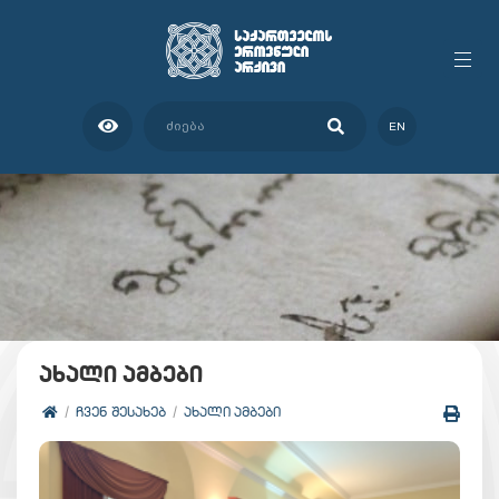
EN
ახალი ამბები
ᲩᲕᲔᲜ ᲨᲔᲡᲐᲮᲔᲑ
ᲐᲮᲐᲚᲘ ᲐᲛᲑᲔᲑᲘ