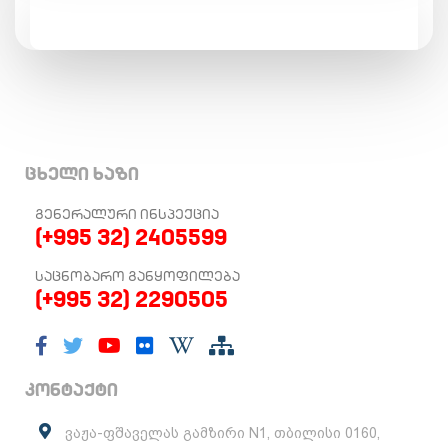
ცხელი ხაზი
ᲒᲔᲜᲔᲠᲐᲚᲣᲠᲘ ᲘᲜᲡᲞᲔᲥᲪᲘᲐ
(+995 32) 2405599
ᲡᲐᲪᲜᲝᲑᲐᲠᲝ ᲒᲐᲜᲧᲝᲤᲘᲚᲔᲑᲐ
(+995 32) 2290505
კონტაქტი
ვაჟა-ფშაველას გამზირი N1, თბილისი 0160,