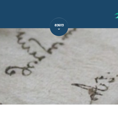
ᲛᲔᲜᲘᲣ