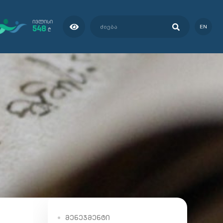
ᲘᲕᲚᲘᲡᲘ
548
EN
₾
ᲛᲔᲜᲔᲯᲛᲔᲜᲢᲘ