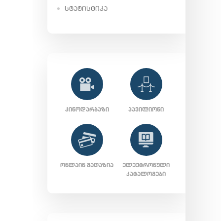
ᲡᲢᲐᲢᲘᲡᲢᲘᲙᲐ
ᲙᲘᲜᲝᲓᲐᲠᲑᲐᲖᲘ
ᲞᲐᲕᲘᲚᲘᲝᲜᲘ
ᲝᲜᲚᲐᲘᲜ ᲛᲐᲦᲐᲖᲘᲐ
ᲔᲚᲔᲥᲢᲠᲝᲜᲣᲚᲘ
ᲙᲐᲢᲐᲚᲝᲒᲔᲑᲘ