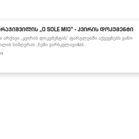
ᲐᲠᲐᲯᲘᲨᲕᲘᲚᲘᲡ „O SOLE MIO“ - ᲙᲕᲘᲠᲘᲡ ᲓᲝᲙᲣᲛᲔᲜᲢᲘ
 არქივი „კვირის დოკუმენტის“ ფარგლებში აქვეყნებს ვანო
ილის სიმღერას „ჩემი ვარსკვლავი&ld...
015