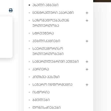
ᲐᲮᲐᲚᲘ ᲐᲛᲑᲔᲑᲘ
ᲪᲔᲜᲢᲠᲐᲚᲣᲠᲘ ᲐᲞᲐᲠᲐᲢᲘ
ᲡᲐᲖᲝᲒᲐᲓᲝᲔᲑᲐᲡᲗᲐᲜ
ᲣᲠᲗᲘᲔᲠᲗᲝᲑᲐ
ᲡᲢᲠᲣᲥᲢᲣᲠᲐ
ᲞᲣᲑᲚᲘᲙᲐᲪᲘᲔᲑᲘ
ᲡᲐᲔᲠᲗᲐᲨᲝᲠᲘᲡᲝ
ᲣᲠᲗᲘᲔᲠᲗᲝᲑᲔᲑᲘ
ᲡᲐᲛᲐᲠᲗᲚᲔᲑᲠᲘᲕᲘ ᲐᲥᲢᲔᲑᲘ
ᲙᲐᲠᲘᲔᲠᲐ
ᲙᲘᲗᲮᲕᲐ-ᲞᲐᲡᲣᲮᲘ
ᲡᲐᲯᲐᲠᲝ ᲘᲜᲤᲝᲠᲛᲐᲪᲘᲐ
ᲘᲡᲢᲝᲠᲘᲐ
ᲑᲛᲣᲚᲔᲑᲘ
ᲦᲝᲜᲘᲡᲫᲘᲔᲑᲔᲑᲘ