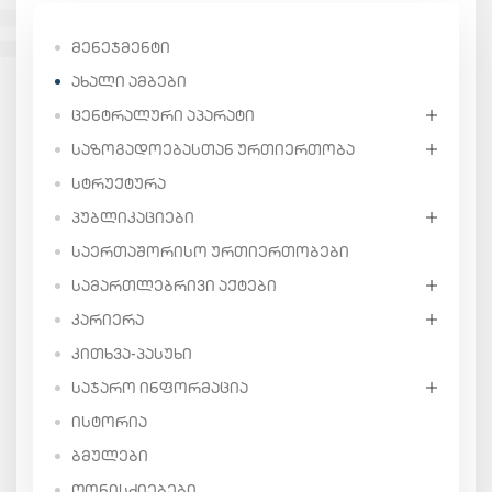
ᲛᲔᲜᲔᲯᲛᲔᲜᲢᲘ
ᲐᲮᲐᲚᲘ ᲐᲛᲑᲔᲑᲘ
ᲪᲔᲜᲢᲠᲐᲚᲣᲠᲘ ᲐᲞᲐᲠᲐᲢᲘ
ᲡᲐᲖᲝᲒᲐᲓᲝᲔᲑᲐᲡᲗᲐᲜ ᲣᲠᲗᲘᲔᲠᲗᲝᲑᲐ
ᲡᲢᲠᲣᲥᲢᲣᲠᲐ
ᲞᲣᲑᲚᲘᲙᲐᲪᲘᲔᲑᲘ
ᲡᲐᲔᲠᲗᲐᲨᲝᲠᲘᲡᲝ ᲣᲠᲗᲘᲔᲠᲗᲝᲑᲔᲑᲘ
ᲡᲐᲛᲐᲠᲗᲚᲔᲑᲠᲘᲕᲘ ᲐᲥᲢᲔᲑᲘ
ᲙᲐᲠᲘᲔᲠᲐ
ᲙᲘᲗᲮᲕᲐ-ᲞᲐᲡᲣᲮᲘ
ᲡᲐᲯᲐᲠᲝ ᲘᲜᲤᲝᲠᲛᲐᲪᲘᲐ
ᲘᲡᲢᲝᲠᲘᲐ
ᲑᲛᲣᲚᲔᲑᲘ
ᲦᲝᲜᲘᲡᲫᲘᲔᲑᲔᲑᲘ