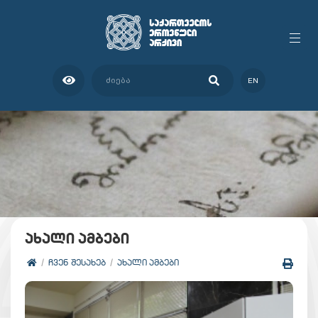
EN
ახალი ამბები
ᲩᲕᲔᲜ ᲨᲔᲡᲐᲮᲔᲑ
ᲐᲮᲐᲚᲘ ᲐᲛᲑᲔᲑᲘ