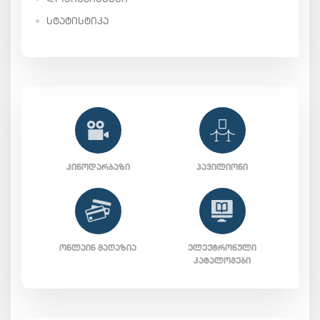
ᲡᲢᲐᲢᲘᲡᲢᲘᲙᲐ
ᲙᲘᲜᲝᲓᲐᲠᲑᲐᲖᲘ
ᲞᲐᲕᲘᲚᲘᲝᲜᲘ
ᲝᲜᲚᲐᲘᲜ ᲛᲐᲦᲐᲖᲘᲐ
ᲔᲚᲔᲥᲢᲠᲝᲜᲣᲚᲘ
ᲙᲐᲢᲐᲚᲝᲒᲔᲑᲘ