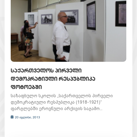
ᲡᲐᲥᲐᲠᲗᲕᲔᲚᲝᲡ ᲞᲘᲠᲕᲔᲚᲘ
ᲓᲔᲛᲝᲙᲠᲐᲢᲘᲣᲚᲘ ᲠᲔᲡᲞᲣᲑᲚᲘᲙᲐ
ᲤᲝᲢᲝᲔᲑᲨᲘ
საზაფხულო სკოლის „საქართველოს პირველი
დემოკრატიული რესპუბლიკა (1918-1921)“
ფარგლებში ეროვნული არქივის საგამო...
20 ივლისი, 2013