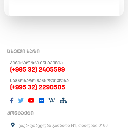
ცხელი ხაზი
ᲒᲔᲜᲔᲠᲐᲚᲣᲠᲘ ᲘᲜᲡᲞᲔᲥᲪᲘᲐ
(+995 32) 2405599
ᲡᲐᲪᲜᲝᲑᲐᲠᲝ ᲒᲐᲜᲧᲝᲤᲘᲚᲔᲑᲐ
(+995 32) 2290505
კონტაქტი
ვაჟა-ფშაველას გამზირი N1, თბილისი 0160,