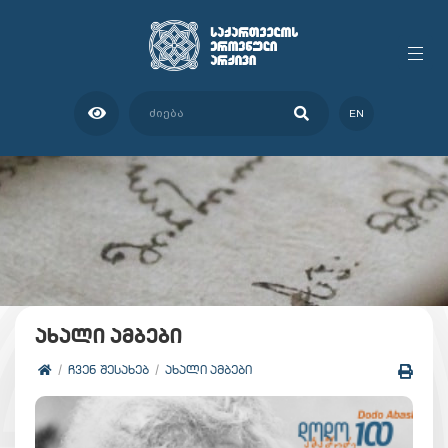
EN
ახალი ამბები
ᲩᲕᲔᲜ ᲨᲔᲡᲐᲮᲔᲑ
ᲐᲮᲐᲚᲘ ᲐᲛᲑᲔᲑᲘ