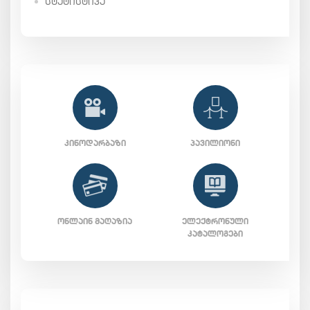
ᲡᲢᲐᲢᲘᲡᲢᲘᲙᲐ
ᲙᲘᲜᲝᲓᲐᲠᲑᲐᲖᲘ
ᲞᲐᲕᲘᲚᲘᲝᲜᲘ
ᲝᲜᲚᲐᲘᲜ ᲛᲐᲦᲐᲖᲘᲐ
ᲔᲚᲔᲥᲢᲠᲝᲜᲣᲚᲘ
ᲙᲐᲢᲐᲚᲝᲒᲔᲑᲘ