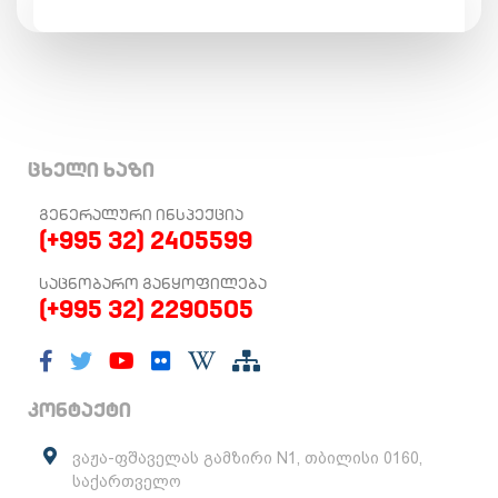
ცხელი ხაზი
ᲒᲔᲜᲔᲠᲐᲚᲣᲠᲘ ᲘᲜᲡᲞᲔᲥᲪᲘᲐ
(+995 32) 2405599
ᲡᲐᲪᲜᲝᲑᲐᲠᲝ ᲒᲐᲜᲧᲝᲤᲘᲚᲔᲑᲐ
(+995 32) 2290505
კონტაქტი
ვაჟა-ფშაველას გამზირი N1, თბილისი 0160,
საქართველო