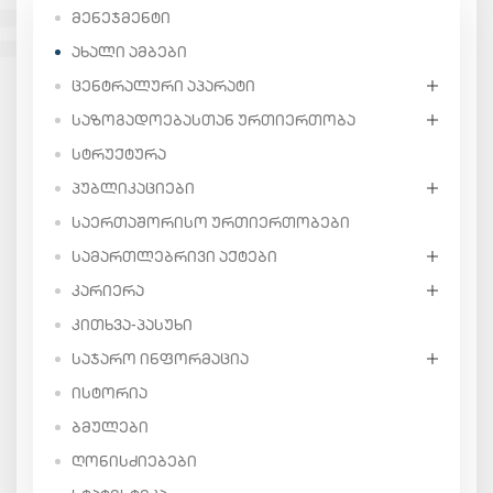
ᲛᲔᲜᲔᲯᲛᲔᲜᲢᲘ
ᲐᲮᲐᲚᲘ ᲐᲛᲑᲔᲑᲘ
ᲪᲔᲜᲢᲠᲐᲚᲣᲠᲘ ᲐᲞᲐᲠᲐᲢᲘ
ᲡᲐᲖᲝᲒᲐᲓᲝᲔᲑᲐᲡᲗᲐᲜ ᲣᲠᲗᲘᲔᲠᲗᲝᲑᲐ
ᲡᲢᲠᲣᲥᲢᲣᲠᲐ
ᲞᲣᲑᲚᲘᲙᲐᲪᲘᲔᲑᲘ
ᲡᲐᲔᲠᲗᲐᲨᲝᲠᲘᲡᲝ ᲣᲠᲗᲘᲔᲠᲗᲝᲑᲔᲑᲘ
ᲡᲐᲛᲐᲠᲗᲚᲔᲑᲠᲘᲕᲘ ᲐᲥᲢᲔᲑᲘ
ᲙᲐᲠᲘᲔᲠᲐ
ᲙᲘᲗᲮᲕᲐ-ᲞᲐᲡᲣᲮᲘ
ᲡᲐᲯᲐᲠᲝ ᲘᲜᲤᲝᲠᲛᲐᲪᲘᲐ
ᲘᲡᲢᲝᲠᲘᲐ
ᲑᲛᲣᲚᲔᲑᲘ
ᲦᲝᲜᲘᲡᲫᲘᲔᲑᲔᲑᲘ