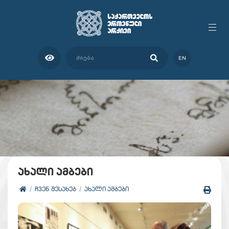
EN
ახალი ამბები
ᲩᲕᲔᲜ ᲨᲔᲡᲐᲮᲔᲑ
ᲐᲮᲐᲚᲘ ᲐᲛᲑᲔᲑᲘ