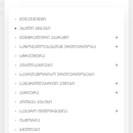
ᲛᲔᲜᲔᲯᲛᲔᲜᲢᲘ
ᲐᲮᲐᲚᲘ ᲐᲛᲑᲔᲑᲘ
ᲪᲔᲜᲢᲠᲐᲚᲣᲠᲘ ᲐᲞᲐᲠᲐᲢᲘ
ᲡᲐᲖᲝᲒᲐᲓᲝᲔᲑᲐᲡᲗᲐᲜ ᲣᲠᲗᲘᲔᲠᲗᲝᲑᲐ
ᲡᲢᲠᲣᲥᲢᲣᲠᲐ
ᲞᲣᲑᲚᲘᲙᲐᲪᲘᲔᲑᲘ
ᲡᲐᲔᲠᲗᲐᲨᲝᲠᲘᲡᲝ ᲣᲠᲗᲘᲔᲠᲗᲝᲑᲔᲑᲘ
ᲡᲐᲛᲐᲠᲗᲚᲔᲑᲠᲘᲕᲘ ᲐᲥᲢᲔᲑᲘ
ᲙᲐᲠᲘᲔᲠᲐ
ᲙᲘᲗᲮᲕᲐ-ᲞᲐᲡᲣᲮᲘ
ᲡᲐᲯᲐᲠᲝ ᲘᲜᲤᲝᲠᲛᲐᲪᲘᲐ
ᲘᲡᲢᲝᲠᲘᲐ
ᲑᲛᲣᲚᲔᲑᲘ