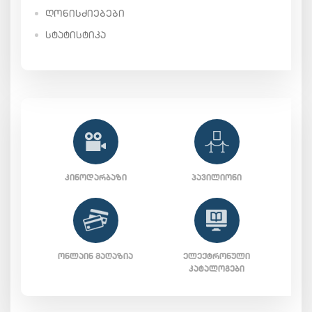
ᲦᲝᲜᲘᲡᲫᲘᲔᲑᲔᲑᲘ
ᲡᲢᲐᲢᲘᲡᲢᲘᲙᲐ
ᲙᲘᲜᲝᲓᲐᲠᲑᲐᲖᲘ
ᲞᲐᲕᲘᲚᲘᲝᲜᲘ
ᲝᲜᲚᲐᲘᲜ ᲛᲐᲦᲐᲖᲘᲐ
ᲔᲚᲔᲥᲢᲠᲝᲜᲣᲚᲘ
ᲙᲐᲢᲐᲚᲝᲒᲔᲑᲘ