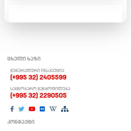
ცხელი ხაზი
ᲒᲔᲜᲔᲠᲐᲚᲣᲠᲘ ᲘᲜᲡᲞᲔᲥᲪᲘᲐ
(+995 32) 2405599
ᲡᲐᲪᲜᲝᲑᲐᲠᲝ ᲒᲐᲜᲧᲝᲤᲘᲚᲔᲑᲐ
(+995 32) 2290505
კონტაქტი