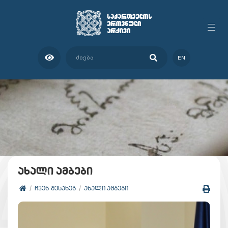
EN
ახალი ამბები
ᲩᲕᲔᲜ ᲨᲔᲡᲐᲮᲔᲑ
ᲐᲮᲐᲚᲘ ᲐᲛᲑᲔᲑᲘ