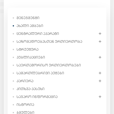
ᲛᲔᲜᲔᲯᲛᲔᲜᲢᲘ
ᲐᲮᲐᲚᲘ ᲐᲛᲑᲔᲑᲘ
ᲪᲔᲜᲢᲠᲐᲚᲣᲠᲘ ᲐᲞᲐᲠᲐᲢᲘ
ᲡᲐᲖᲝᲒᲐᲓᲝᲔᲑᲐᲡᲗᲐᲜ ᲣᲠᲗᲘᲔᲠᲗᲝᲑᲐ
ᲡᲢᲠᲣᲥᲢᲣᲠᲐ
ᲞᲣᲑᲚᲘᲙᲐᲪᲘᲔᲑᲘ
ᲡᲐᲔᲠᲗᲐᲨᲝᲠᲘᲡᲝ ᲣᲠᲗᲘᲔᲠᲗᲝᲑᲔᲑᲘ
ᲡᲐᲛᲐᲠᲗᲚᲔᲑᲠᲘᲕᲘ ᲐᲥᲢᲔᲑᲘ
ᲙᲐᲠᲘᲔᲠᲐ
ᲙᲘᲗᲮᲕᲐ-ᲞᲐᲡᲣᲮᲘ
ᲡᲐᲯᲐᲠᲝ ᲘᲜᲤᲝᲠᲛᲐᲪᲘᲐ
ᲘᲡᲢᲝᲠᲘᲐ
ᲑᲛᲣᲚᲔᲑᲘ