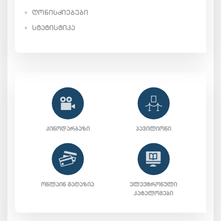
ᲦᲝᲜᲘᲡᲫᲘᲔᲑᲔᲑᲘ
ᲡᲢᲐᲢᲘᲡᲢᲘᲙᲐ
ᲙᲘᲜᲝᲓᲐᲠᲑᲐᲖᲘ
ᲞᲐᲕᲘᲚᲘᲝᲜᲘ
ᲝᲜᲚᲐᲘᲜ ᲛᲐᲦᲐᲖᲘᲐ
ᲔᲚᲔᲥᲢᲠᲝᲜᲣᲚᲘ
ᲙᲐᲢᲐᲚᲝᲒᲔᲑᲘ