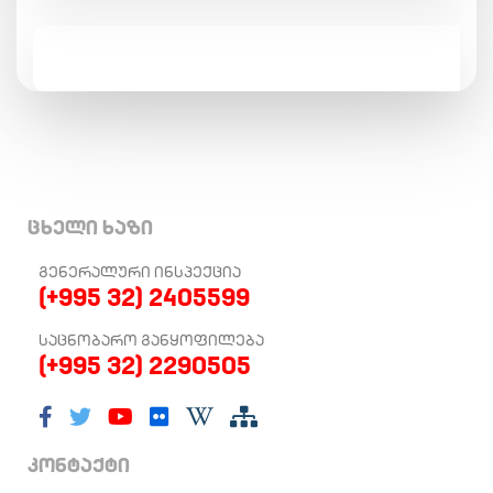
ცხელი ხაზი
ᲒᲔᲜᲔᲠᲐᲚᲣᲠᲘ ᲘᲜᲡᲞᲔᲥᲪᲘᲐ
(+995 32) 2405599
ᲡᲐᲪᲜᲝᲑᲐᲠᲝ ᲒᲐᲜᲧᲝᲤᲘᲚᲔᲑᲐ
(+995 32) 2290505
კონტაქტი