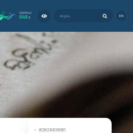
ᲘᲕᲚᲘᲡᲘ
548
EN
₾
ᲛᲔᲜᲔᲯᲛᲔᲜᲢᲘ