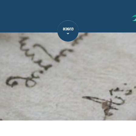
ᲛᲔᲜᲘᲣ