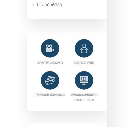
ᲡᲢᲐᲢᲘᲡᲢᲘᲙᲐ
ᲙᲘᲜᲝᲓᲐᲠᲑᲐᲖᲘ
ᲞᲐᲕᲘᲚᲘᲝᲜᲘ
ᲝᲜᲚᲐᲘᲜ ᲛᲐᲦᲐᲖᲘᲐ
ᲔᲚᲔᲥᲢᲠᲝᲜᲣᲚᲘ
ᲙᲐᲢᲐᲚᲝᲒᲔᲑᲘ