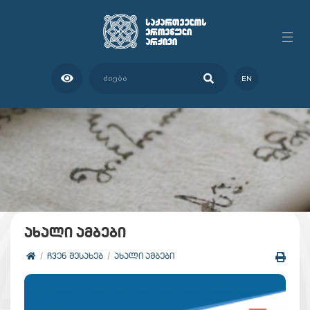
EN
ახალი ამბები
ᲩᲕᲔᲜ ᲨᲔᲡᲐᲮᲔᲑ
ᲐᲮᲐᲚᲘ ᲐᲛᲑᲔᲑᲘ