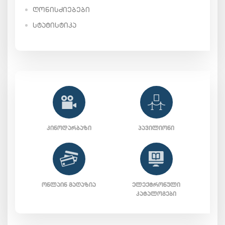
ᲦᲝᲜᲘᲡᲫᲘᲔᲑᲔᲑᲘ
ᲡᲢᲐᲢᲘᲡᲢᲘᲙᲐ
ᲙᲘᲜᲝᲓᲐᲠᲑᲐᲖᲘ
ᲞᲐᲕᲘᲚᲘᲝᲜᲘ
ᲝᲜᲚᲐᲘᲜ ᲛᲐᲦᲐᲖᲘᲐ
ᲔᲚᲔᲥᲢᲠᲝᲜᲣᲚᲘ
ᲙᲐᲢᲐᲚᲝᲒᲔᲑᲘ