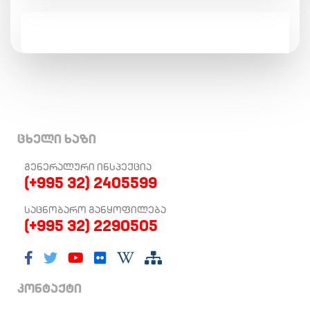
ცხელი ხაზი
ᲒᲔᲜᲔᲠᲐᲚᲣᲠᲘ ᲘᲜᲡᲞᲔᲥᲪᲘᲐ
(+995 32) 2405599
ᲡᲐᲪᲜᲝᲑᲐᲠᲝ ᲒᲐᲜᲧᲝᲤᲘᲚᲔᲑᲐ
(+995 32) 2290505
კონტაქტი