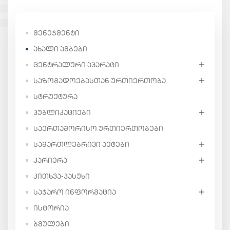
ᲛᲔᲜᲔᲯᲛᲔᲜᲢᲘ
ᲐᲮᲐᲚᲘ ᲐᲛᲑᲔᲑᲘ
ᲪᲔᲜᲢᲠᲐᲚᲣᲠᲘ ᲐᲞᲐᲠᲐᲢᲘ
ᲡᲐᲖᲝᲒᲐᲓᲝᲔᲑᲐᲡᲗᲐᲜ ᲣᲠᲗᲘᲔᲠᲗᲝᲑᲐ
ᲡᲢᲠᲣᲥᲢᲣᲠᲐ
ᲞᲣᲑᲚᲘᲙᲐᲪᲘᲔᲑᲘ
ᲡᲐᲔᲠᲗᲐᲨᲝᲠᲘᲡᲝ ᲣᲠᲗᲘᲔᲠᲗᲝᲑᲔᲑᲘ
ᲡᲐᲛᲐᲠᲗᲚᲔᲑᲠᲘᲕᲘ ᲐᲥᲢᲔᲑᲘ
ᲙᲐᲠᲘᲔᲠᲐ
ᲙᲘᲗᲮᲕᲐ-ᲞᲐᲡᲣᲮᲘ
ᲡᲐᲯᲐᲠᲝ ᲘᲜᲤᲝᲠᲛᲐᲪᲘᲐ
ᲘᲡᲢᲝᲠᲘᲐ
ᲑᲛᲣᲚᲔᲑᲘ