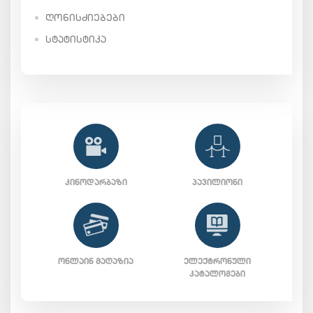
ᲦᲝᲜᲘᲡᲫᲘᲔᲑᲔᲑᲘ
ᲡᲢᲐᲢᲘᲡᲢᲘᲙᲐ
ᲙᲘᲜᲝᲓᲐᲠᲑᲐᲖᲘ
ᲞᲐᲕᲘᲚᲘᲝᲜᲘ
ᲝᲜᲚᲐᲘᲜ ᲛᲐᲦᲐᲖᲘᲐ
ᲔᲚᲔᲥᲢᲠᲝᲜᲣᲚᲘ
ᲙᲐᲢᲐᲚᲝᲒᲔᲑᲘ