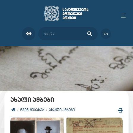
EN
ახალი ამბები
ᲩᲕᲔᲜ ᲨᲔᲡᲐᲮᲔᲑ
ᲐᲮᲐᲚᲘ ᲐᲛᲑᲔᲑᲘ