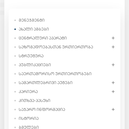
ᲛᲔᲜᲔᲯᲛᲔᲜᲢᲘ
ᲐᲮᲐᲚᲘ ᲐᲛᲑᲔᲑᲘ
ᲪᲔᲜᲢᲠᲐᲚᲣᲠᲘ ᲐᲞᲐᲠᲐᲢᲘ
ᲡᲐᲖᲝᲒᲐᲓᲝᲔᲑᲐᲡᲗᲐᲜ ᲣᲠᲗᲘᲔᲠᲗᲝᲑᲐ
ᲡᲢᲠᲣᲥᲢᲣᲠᲐ
ᲞᲣᲑᲚᲘᲙᲐᲪᲘᲔᲑᲘ
ᲡᲐᲔᲠᲗᲐᲨᲝᲠᲘᲡᲝ ᲣᲠᲗᲘᲔᲠᲗᲝᲑᲔᲑᲘ
ᲡᲐᲛᲐᲠᲗᲚᲔᲑᲠᲘᲕᲘ ᲐᲥᲢᲔᲑᲘ
ᲙᲐᲠᲘᲔᲠᲐ
ᲙᲘᲗᲮᲕᲐ-ᲞᲐᲡᲣᲮᲘ
ᲡᲐᲯᲐᲠᲝ ᲘᲜᲤᲝᲠᲛᲐᲪᲘᲐ
ᲘᲡᲢᲝᲠᲘᲐ
ᲑᲛᲣᲚᲔᲑᲘ