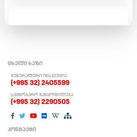
ცხელი ხაზი
ᲒᲔᲜᲔᲠᲐᲚᲣᲠᲘ ᲘᲜᲡᲞᲔᲥᲪᲘᲐ
(+995 32) 2405599
ᲡᲐᲪᲜᲝᲑᲐᲠᲝ ᲒᲐᲜᲧᲝᲤᲘᲚᲔᲑᲐ
(+995 32) 2290505
კონტაქტი