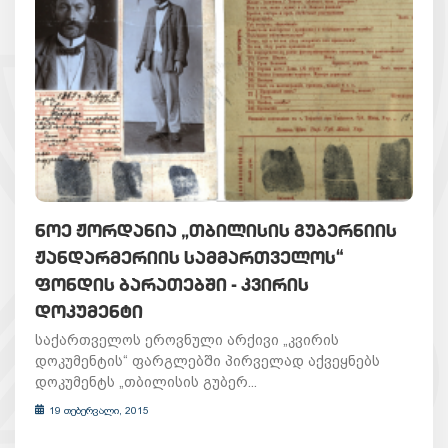
ᲜᲝᲔ ᲟᲝᲠᲓᲐᲜᲘᲐ „ᲗᲑᲘᲚᲘᲡᲘᲡ ᲒᲣᲑᲔᲠᲜᲘᲘᲡ
ᲟᲐᲜᲓᲐᲠᲛᲔᲠᲘᲘᲡ ᲡᲐᲛᲛᲐᲠᲗᲕᲔᲚᲝᲡ“
ᲤᲝᲜᲓᲘᲡ ᲑᲐᲠᲐᲗᲔᲑᲨᲘ - ᲙᲕᲘᲠᲘᲡ
ᲓᲝᲙᲣᲛᲔᲜᲢᲘ
საქართველოს ეროვნული არქივი „კვირის
დოკუმენტის“ ფარგლებში პირველად აქვეყნებს
დოკუმენტს „თბილისის გუბერ...
19 თებერვალი, 2015