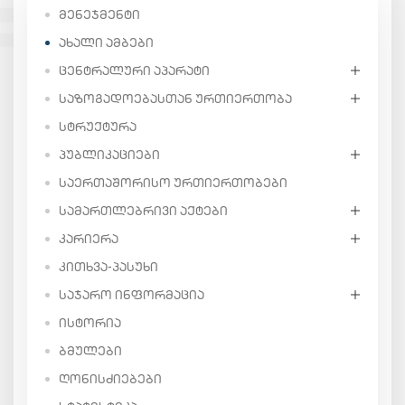
ᲛᲔᲜᲔᲯᲛᲔᲜᲢᲘ
ᲐᲮᲐᲚᲘ ᲐᲛᲑᲔᲑᲘ
ᲪᲔᲜᲢᲠᲐᲚᲣᲠᲘ ᲐᲞᲐᲠᲐᲢᲘ
ᲡᲐᲖᲝᲒᲐᲓᲝᲔᲑᲐᲡᲗᲐᲜ ᲣᲠᲗᲘᲔᲠᲗᲝᲑᲐ
ᲡᲢᲠᲣᲥᲢᲣᲠᲐ
ᲞᲣᲑᲚᲘᲙᲐᲪᲘᲔᲑᲘ
ᲡᲐᲔᲠᲗᲐᲨᲝᲠᲘᲡᲝ ᲣᲠᲗᲘᲔᲠᲗᲝᲑᲔᲑᲘ
ᲡᲐᲛᲐᲠᲗᲚᲔᲑᲠᲘᲕᲘ ᲐᲥᲢᲔᲑᲘ
ᲙᲐᲠᲘᲔᲠᲐ
ᲙᲘᲗᲮᲕᲐ-ᲞᲐᲡᲣᲮᲘ
ᲡᲐᲯᲐᲠᲝ ᲘᲜᲤᲝᲠᲛᲐᲪᲘᲐ
ᲘᲡᲢᲝᲠᲘᲐ
ᲑᲛᲣᲚᲔᲑᲘ
ᲦᲝᲜᲘᲡᲫᲘᲔᲑᲔᲑᲘ