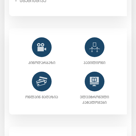
ᲡᲢᲐᲢᲘᲡᲢᲘᲙᲐ
ᲙᲘᲜᲝᲓᲐᲠᲑᲐᲖᲘ
ᲞᲐᲕᲘᲚᲘᲝᲜᲘ
ᲝᲜᲚᲐᲘᲜ ᲛᲐᲦᲐᲖᲘᲐ
ᲔᲚᲔᲥᲢᲠᲝᲜᲣᲚᲘ
ᲙᲐᲢᲐᲚᲝᲒᲔᲑᲘ