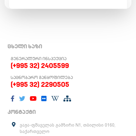
ცხელი ხაზი
ᲒᲔᲜᲔᲠᲐᲚᲣᲠᲘ ᲘᲜᲡᲞᲔᲥᲪᲘᲐ
(+995 32) 2405599
ᲡᲐᲪᲜᲝᲑᲐᲠᲝ ᲒᲐᲜᲧᲝᲤᲘᲚᲔᲑᲐ
(+995 32) 2290505
კონტაქტი
ვაჟა-ფშაველას გამზირი N1, თბილისი 0160,
საქართველო