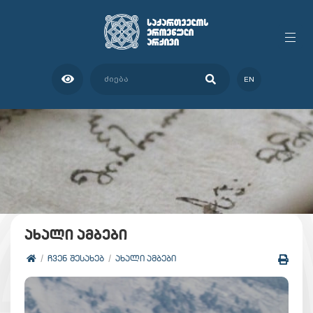
EN
ახალი ამბები
ᲩᲕᲔᲜ ᲨᲔᲡᲐᲮᲔᲑ
ᲐᲮᲐᲚᲘ ᲐᲛᲑᲔᲑᲘ