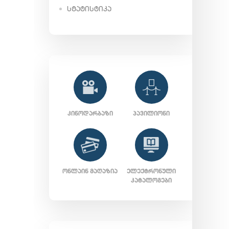
ᲡᲢᲐᲢᲘᲡᲢᲘᲙᲐ
ᲙᲘᲜᲝᲓᲐᲠᲑᲐᲖᲘ
ᲞᲐᲕᲘᲚᲘᲝᲜᲘ
ᲝᲜᲚᲐᲘᲜ ᲛᲐᲦᲐᲖᲘᲐ
ᲔᲚᲔᲥᲢᲠᲝᲜᲣᲚᲘ
ᲙᲐᲢᲐᲚᲝᲒᲔᲑᲘ