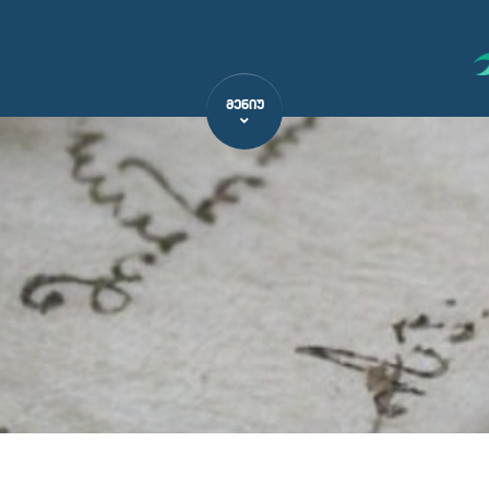
ᲛᲔᲜᲘᲣ