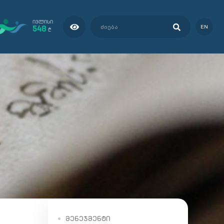
ᲘᲕᲚᲘᲡᲘ
548
EN
₾
ᲛᲔᲜᲔᲯᲛᲔᲜᲢᲘ