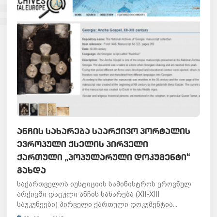
ᲐᲜᲩᲘᲡ ᲡᲐᲮᲐᲠᲔᲑᲐ ᲡᲐᲐᲠᲥᲘᲕᲝ ᲞᲝᲠᲢᲐᲚᲘᲡ
ᲔᲕᲠᲝᲞᲣᲚᲘ ᲥᲡᲔᲚᲘᲡ ᲞᲘᲠᲕᲔᲚᲘ
ᲥᲐᲠᲗᲣᲚᲘ „ᲞᲝᲞᲣᲚᲐᲠᲣᲚᲘ ᲓᲝᲙᲣᲛᲔᲜᲢᲘ“
ᲒᲐᲮᲓᲐ
საქართველოს იუსტიციის სამინისტროს ეროვნულ
არქივში დაცული ანჩის სახარება (XII-XIII
საუკუნეები) პირველი ქართული დოკუმენტია...