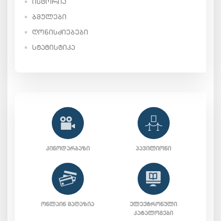
ᲘᲡᲢᲝᲠᲘᲐ
ᲑᲛᲣᲚᲔᲑᲘ
ᲦᲝᲜᲘᲡᲫᲘᲔᲑᲔᲑᲘ
ᲡᲢᲐᲢᲘᲡᲢᲘᲙᲐ
ᲙᲘᲜᲝᲓᲐᲠᲑᲐᲖᲘ
ᲞᲐᲕᲘᲚᲘᲝᲜᲘ
ᲝᲜᲚᲐᲘᲜ ᲛᲐᲦᲐᲖᲘᲐ
ᲔᲚᲔᲥᲢᲠᲝᲜᲣᲚᲘ
ᲙᲐᲢᲐᲚᲝᲒᲔᲑᲘ