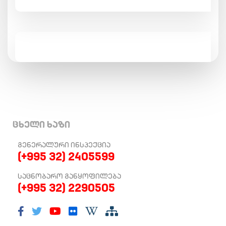
ცხელი ხაზი
ᲒᲔᲜᲔᲠᲐᲚᲣᲠᲘ ᲘᲜᲡᲞᲔᲥᲪᲘᲐ
(+995 32) 2405599
ᲡᲐᲪᲜᲝᲑᲐᲠᲝ ᲒᲐᲜᲧᲝᲤᲘᲚᲔᲑᲐ
(+995 32) 2290505