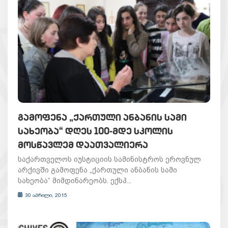
ᲒᲐᲛᲝᲤᲔᲜᲐ „ᲥᲐᲠᲗᲣᲚᲘ ᲐᲜᲑᲐᲜᲘᲡ ᲡᲐᲛᲘ
ᲡᲐᲮᲔᲝᲑᲐ“ ᲓᲦᲔᲡ 100-ᲛᲓᲔ ᲡᲙᲝᲚᲘᲡ
ᲛᲝᲡᲬᲐᲕᲚᲔᲛ ᲓᲐᲐᲗᲕᲐᲚᲘᲔᲠᲐ
საქართველოს იუსტიციის სამინისტროს ეროვნულ
არქივში გამოფენა „ქართული ანბანის სამი
სახეობა“ მიმდინარეობს. ექსპ...
30 აპრილი, 2015