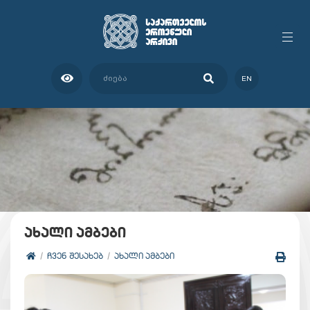
EN
ახალი ამბები
ᲩᲕᲔᲜ ᲨᲔᲡᲐᲮᲔᲑ
ᲐᲮᲐᲚᲘ ᲐᲛᲑᲔᲑᲘ