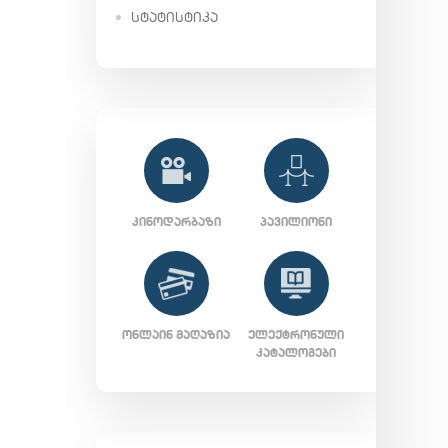
ᲡᲢᲐᲢᲘᲡᲢᲘᲙᲐ
ᲙᲘᲜᲝᲓᲐᲠᲑᲐᲖᲘ
ᲞᲐᲕᲘᲚᲘᲝᲜᲘ
ᲝᲜᲚᲐᲘᲜ ᲛᲐᲦᲐᲖᲘᲐ
ᲔᲚᲔᲥᲢᲠᲝᲜᲣᲚᲘ
ᲙᲐᲢᲐᲚᲝᲒᲔᲑᲘ