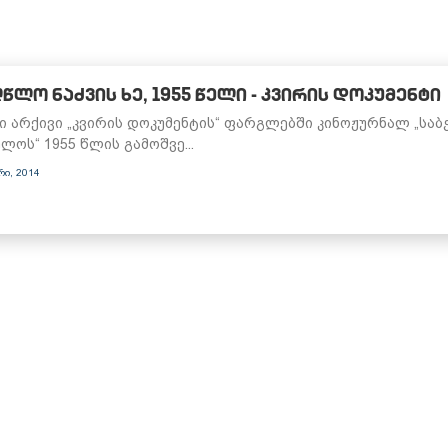
ᲬᲚᲝ ᲜᲐᲫᲕᲘᲡ ᲮᲔ, 1955 ᲬᲔᲚᲘ - ᲙᲕᲘᲠᲘᲡ ᲓᲝᲙᲣᲛᲔᲜᲢᲘ
 არქივი „კვირის დოკუმენტის“ ფარგლებში კინოჟურნალ „საბ
ლოს“ 1955 წლის გამოშვე...
რი, 2014