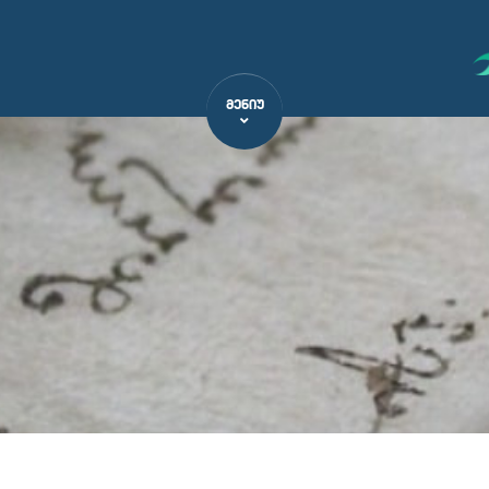
ᲛᲔᲜᲘᲣ