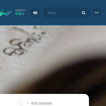
ᲘᲕᲚᲘᲡᲘ
548
EN
₾
ᲛᲔᲜᲔᲯᲛᲔᲜᲢᲘ