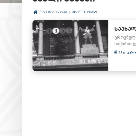
ᲩᲕᲔᲜ ᲨᲔᲡᲐᲮᲔᲑ
ᲐᲮᲐᲚᲘ ᲐᲛᲑᲔᲑᲘ
ᲡᲐᲐᲮᲐᲚ
ეროვნული
საქართვე
31 დეკემბე