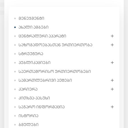
ᲛᲔᲜᲔᲯᲛᲔᲜᲢᲘ
ᲐᲮᲐᲚᲘ ᲐᲛᲑᲔᲑᲘ
ᲪᲔᲜᲢᲠᲐᲚᲣᲠᲘ ᲐᲞᲐᲠᲐᲢᲘ
ᲡᲐᲖᲝᲒᲐᲓᲝᲔᲑᲐᲡᲗᲐᲜ ᲣᲠᲗᲘᲔᲠᲗᲝᲑᲐ
ᲡᲢᲠᲣᲥᲢᲣᲠᲐ
ᲞᲣᲑᲚᲘᲙᲐᲪᲘᲔᲑᲘ
ᲡᲐᲔᲠᲗᲐᲨᲝᲠᲘᲡᲝ ᲣᲠᲗᲘᲔᲠᲗᲝᲑᲔᲑᲘ
ᲡᲐᲛᲐᲠᲗᲚᲔᲑᲠᲘᲕᲘ ᲐᲥᲢᲔᲑᲘ
ᲙᲐᲠᲘᲔᲠᲐ
ᲙᲘᲗᲮᲕᲐ-ᲞᲐᲡᲣᲮᲘ
ᲡᲐᲯᲐᲠᲝ ᲘᲜᲤᲝᲠᲛᲐᲪᲘᲐ
ᲘᲡᲢᲝᲠᲘᲐ
ᲑᲛᲣᲚᲔᲑᲘ