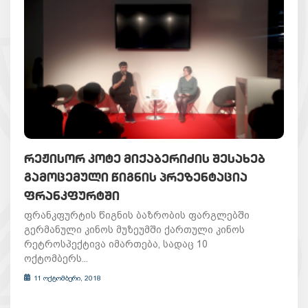
ᲠᲔᲟᲘᲡᲝᲠ ᲙᲝᲢᲔ ᲛᲘᲥᲐᲑᲔᲠᲘᲫᲘᲡ ᲨᲔᲡᲐᲮᲔᲑ
ᲒᲐᲛᲝᲪᲔᲛᲣᲚᲘ ᲬᲘᲒᲜᲘᲡ ᲞᲠᲔᲖᲔᲜᲢᲐᲪᲘᲐ
ᲤᲠᲐᲜᲙᲤᲣᲠᲢᲨᲘ
ფრანკფურტის წიგნის ბაზრობის ფარგლებში
გერმანული კინოს მუზეუმში ქართული კინოს
რეტროსპექტივა იმართება, სადაც 10
ოქტომბერს...
11 ოქტომბერი, 2018