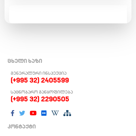
ცხელი ხაზი
ᲒᲔᲜᲔᲠᲐᲚᲣᲠᲘ ᲘᲜᲡᲞᲔᲥᲪᲘᲐ
(+995 32) 2405599
ᲡᲐᲪᲜᲝᲑᲐᲠᲝ ᲒᲐᲜᲧᲝᲤᲘᲚᲔᲑᲐ
(+995 32) 2290505
კონტაქტი