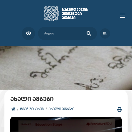
EN
ახალი ამბები
ᲩᲕᲔᲜ ᲨᲔᲡᲐᲮᲔᲑ
ᲐᲮᲐᲚᲘ ᲐᲛᲑᲔᲑᲘ