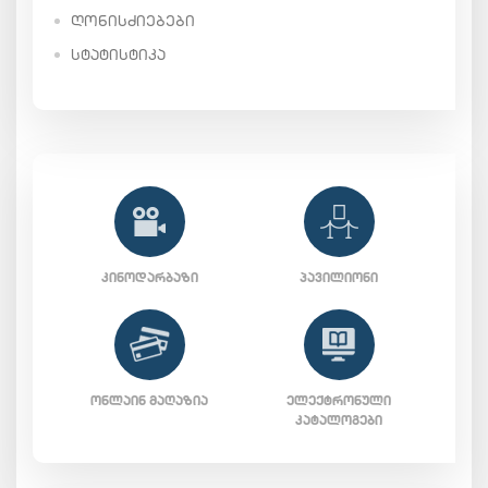
ᲦᲝᲜᲘᲡᲫᲘᲔᲑᲔᲑᲘ
ᲡᲢᲐᲢᲘᲡᲢᲘᲙᲐ
ᲙᲘᲜᲝᲓᲐᲠᲑᲐᲖᲘ
ᲞᲐᲕᲘᲚᲘᲝᲜᲘ
ᲝᲜᲚᲐᲘᲜ ᲛᲐᲦᲐᲖᲘᲐ
ᲔᲚᲔᲥᲢᲠᲝᲜᲣᲚᲘ
ᲙᲐᲢᲐᲚᲝᲒᲔᲑᲘ